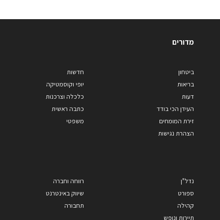
מדורים
ביטחון
חדשות
בריאות
יופי וקוסמטיקה
דעות
כלכלה וצרכנות
העידן הכי בודד
כתבה ראשית
זירת המומחים
משפטי
הצהרת נגישות
נדל"ן
רווחה וחברה
ספורט
שיווק באינטרנט
קהילה
תחבורה
תיירות ונופש