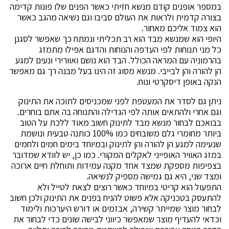
במספר אופנים קודם מנשא חזיתי כאשר הפנים שלו פונות קדימה
בצורה קדמית ולראות את העולם סביבו וגם נשיאה מהגב כאשר
הוא צמוד אליכם מאחור.
היופי הוא שמנשא מבד הוא רב תכליתי ונמתח כך שאפשר לסגנן
כל מני תנוחות לפי העדפה והנוחות והדגם אפילו מתמזג
בהרמוניה עם המראה הכולל. הבד הוא נושם ואוורירי ונעים למגע
הן להורה והן לבייבי. מנשא מסוג זה הינו בעל מבנה רך גם מאפשר
הנקה באופן דיסקרטי ונוח.
ניתן גם לסדר את המעטפת לפני שמכניסים לתוכה את התינוק
וגם אחרי ולהתאים אותה לפי הגדילה והתנוחה בה אתם בוחרים.
בבואכם לבחור מנשא מבד לתינוק חשוב מאוד ללכת על הטוב
ביותר מחומרי גלם משובחים כמו 100% כותנה טבעית ונושמת
שנעימה למגע הן להורה והן לתינוק ובמיוחד בימים חמים ולחמים
במזג האוויר האופייני לאקלים המקורי. כמו כן, יש לוודא שמדובר
בצפיפות מספקת שמצד אחד מקנה עמידות ותוחלת חיים ארוכה
ומצד שני, היא גם גמישה מספיק לנשיאה.
התפעול הוא קריטי במיוחד כאשר רוצים לצאת לטייל ולא
להתעסק בטכניקה אלא פשוט להניח בפנים את התינוק ולכן חשוב
לבחור מוצר שמייתר קשירה, אבזמים או דורש היערכות ולימוד
וכדאי להעדיף מוצר שמאפשר כיווני לבישה שונים כדי לבחור את