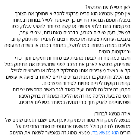
לאן תטיילו עם המנשא?
אין ספק שמנשא הוא פריט פרקטי להפליא שחוסך את הצורך
בעגלה ומפנה גם את הידיים כך שאפשר לטייל בנוחות ובמיוחד
במקומות בהם בלתי אפשרי או קשה במיוחד להסיע עגלה, כמו
למשל, בעת טיולים בטבע, בדרכים מאתגרות, שבילי עפר,
בסביבה עירונית צפופה או כאשר רוצים להתנייד שהתינוק קרוב
אליכם בצורה בטוחה. כמו למשל, בתחנת רכבת או בשדה התעופה
ובמקומות הומים.
חשבו כמה נוח זה לצאת מהבית עם מזוודות ותיקים ותוך כדי
שהתינוק במנשא לארגן את הרכב לפני שמושיבים את התינוק בסל
קל או כאשר מעבירים אותו מהסלקל לעגלה או כשרוצים לטייל
עם הכלב והתינוק בו זמנית וצריכים ידיים לאחוז ברצועה או עושים
קניות וזקוקים לידיים פנויות לסידור המצרכים.
פתרון זה יכול גם להיות יעיל מאוד לגב כאשר מחפשים יציבות
ותמיכה בעת הליכה מהירה או הליכה מאתגרת בחיק הטבע
ושמעוניינים להניק תוך כדי תנועה במיוחד בטיולים ארוכים.
איזה מנשא לבחור?
מנשא לתינוק הוא מסורת עתיקת יומן וכיום ישנם דגמים שונים של
מנשאים לתינוק כולל מנשאים ארגונומיים ואחד החביבים על
הורים
הוא מנשא בד
. מנשא מסוג זה מאפשר לשאת את התינוק