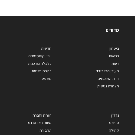
מדורים
ביטחון
חדשות
בריאות
יופי וקוסמטיקה
דעות
כלכלה וצרכנות
העידן הכי בודד
כתבה ראשית
זירת המומחים
משפטי
הצהרת נגישות
נדל"ן
רווחה וחברה
ספורט
שיווק באינטרנט
קהילה
תחבורה