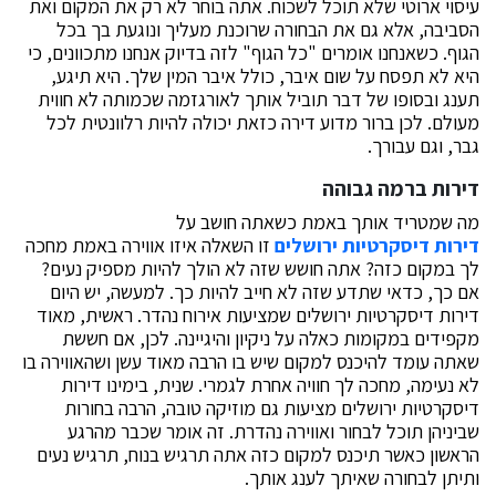
עיסוי ארוטי שלא תוכל לשכוח. אתה בוחר לא רק את המקום ואת
הסביבה, אלא גם את הבחורה שרוכנת מעליך ונוגעת בך בכל
הגוף. כשאנחנו אומרים "כל הגוף" לזה בדיוק אנחנו מתכוונים, כי
היא לא תפסח על שום איבר, כולל איבר המין שלך. היא תיגע,
תענג ובסופו של דבר תוביל אותך לאורגזמה שכמותה לא חווית
מעולם. לכן ברור מדוע דירה כזאת יכולה להיות רלוונטית לכל
גבר, וגם עבורך.
דירות ברמה גבוהה
מה שמטריד אותך באמת כשאתה חושב על
דירות דיסקרטיות ירושלים
זו השאלה איזו אווירה באמת מחכה
לך במקום כזה? אתה חושש שזה לא הולך להיות מספיק נעים?
אם כך, כדאי שתדע שזה לא חייב להיות כך. למעשה, יש היום
דירות דיסקרטיות ירושלים שמציעות אירוח נהדר. ראשית, מאוד
מקפידים במקומות כאלה על ניקיון והיגיינה. לכן, אם חששת
שאתה עומד להיכנס למקום שיש בו הרבה מאוד עשן ושהאווירה בו
לא נעימה, מחכה לך חוויה אחרת לגמרי. שנית, בימינו דירות
דיסקרטיות ירושלים מציעות גם מוזיקה טובה, הרבה בחורות
שביניהן תוכל לבחור ואווירה נהדרת. זה אומר שכבר מהרגע
הראשון כאשר תיכנס למקום כזה אתה תרגיש בנוח, תרגיש נעים
ותיתן לבחורה שאיתך לענג אותך.