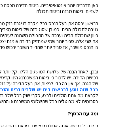
כאן הדברים יותר אינטואיטיביים. ביטוח הדירה מכסה כ
לשניים: ביטוח מבנה וביטוח תכולה.
הראשון יכסה את בעל הנכס בכל מקרה בו יגרם נזק מכל 
גניבה לתכולת הבית. כמובן שסוג כזה של ביטוח מצרי
כיוון שתכולת הבית וערכה של התכולה משתנה לעיתים ק
את שני אלה. סביר יותר שמי שמחזיק בדירה אומנם יצט
בו הנכס מושכר, אז סביר יותר שהדייר השוכר ירכוש פו
ובכן, לאחר הבנה של שלושת המושגים הללו, קל יותר לה
רכישת הדירה. יש לזכור כי ביטוח המשכנתא הינו קרי
של הגנה, אך אין בה כדי לפצות את בעל הדירה על נזק
ככל שזה נוגע לרכישת בית יש שלבים רבים והוצא
לקראת מה אתם הולכים ולבצע סקרי שוק בכל שלב בדר
בסכומים לא מבוטלים ככל שתשלומי המשכנתא והתשלומ
ומה עם הכסף?
כמו בכל רכישה אותה אנחנו מבצעים, בין אם בקנייה ש