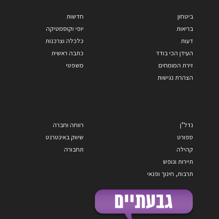
ביטחון
חדשות
בריאות
יופי וקוסמטיקה
דעות
כלכלה וצרכנות
העידן הכי בודד
כתבה ראשית
זירת המומחים
משפטי
הצהרת נגישות
נדל"ן
רווחה וחברה
ספורט
שיווק באינטרנט
קהילה
תחבורה
תיירות ונופש
תרבות, חינוך ופנאי