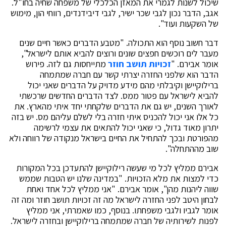
שיכול לשנות לגמרי את המאזן הכלכלי של משפחה שחיה בחו"ל.
אגב, הדבר נכון לגבי שכר ישיר, לגבי דיבידנדים, רווחי הון, מימוש
של השקעות ועוד".
דבר חשוב נוסף הוא התכולה. "מטבע הדברים כאשר חיים שנים
מעבר לים רוכשים חפצים שונים ורוצים להביא אותם לישראל",
אומר אבירם. "
זכויות תושב חוזר
מתייחסות גם לזה. פירוש
הדבר הוא שלפני החזרה יצרתי קשר עם חברה שמתמחה
ברילוקיישן וקיבלתי מהם מידע מדויק על הדברים שאני יכול
להביא לישראל עם פטור ממס. לצד הדברים החדשים שרכשתי
לאורך השנים, יש גם את הדברים שלקחתי יחד איתי מהארץ. את
כל אלו אני יכול להכניס איתי חזרה בלי לשלם עליהם מס. יש בזה
יתרון מאוד גדול, כי שאני יכול להתאים את עצמי לרשימה
מהפורטת ובכך להתחיל את החיים בישראל מנקודה של רווחה ולא
שוב מההתחלה".
אבירם ממליץ לכל מי שעשה רילוקיישן להתעדכן בכל המקורות
כדי למצות את מלא הזכויות. "במדינה שלנו יש הטבות שממש
שווה ליהנות מהן", אומר אבירם. "אני ממליץ לכל אחד ואחת
לבחון היטב לפני החזרה לישראל מה זה זכויות תושב חוזר ומה זה
אומר לגביו ולגבי משפחתו. בנוסף, כמו שאמרתי, אני ממליץ
לפנות לשירותיה של חברה שמתמחה ברילוקיישן ובחזרה לישראל.