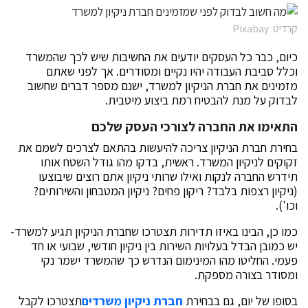
קרדיט: Pixabay
כיום, כבר כל העסקים יודעים את החשיבות שיש לכך שהמשרד
וכלל סביבת העבודה יהיו נקיים ומסודרים. אך לפני שאתם
מזמינים את חברת הניקיון למשרד, ישנם מספר דברים שחשוב
לבדוק על מנת להבטיח רמת ביצוע מיטבית.
התאימו את החברה לצורכי העסק שלכם
בחירת חברת הניקיון צריכה להיעשות בהתאם לצרכים לשמם את
זקוקים לניקיון המשרד. ראשית, בדקו מהו גודל השטח אותו
תידרש החברה לנקות ואילו שרותי ניקיון אתם רוצים שיבוצעו
(ניקיון רצפות בלבד? ריקון פחים? ניקיון המטבחון והשירותים?
וכו').
כמו כן, הבינו באיזו תדירות תצטרכו שחברת הניקיון תגיע למשרד-
יש כמובן הבדל בעלויות השירות בין ניקיון חודשי, שבועי או חד
פעמי. החליטו מהו המינימום הנדרש כך שהמשרד ישמר נקי
ומסודר בצורה מספקת.
בסופו של יום, גם בבחירת
חברת ניקיון משרדים
תצטרכו לקבל