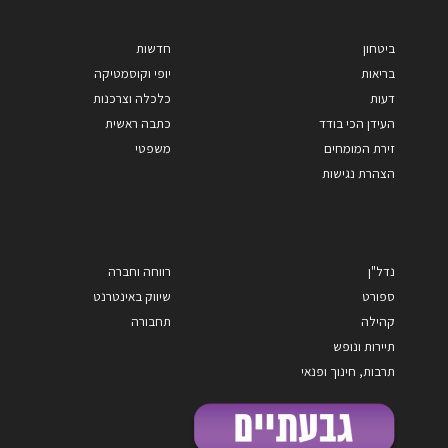
ביטחון
חדשות
בריאות
יופי וקוסמטיקה
דעות
כלכלה וצרכנות
העידן הכי בודד
כתבה ראשית
זירת המומחים
משפטי
הצהרת נגישות
נדל"ן
רווחה וחברה
ספורט
שיווק באינטרנט
קהילה
תחבורה
תיירות ונופש
תרבות, חינוך ופנאי