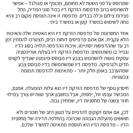
שמרוסס על פני השטח לא מחומם, מכופף או מגולגל – אפשר
להשתמש ברוב מדפסות הזרקת דיו בכול סוגי המדיה, החל
מנירות צילום וכלה בבדים. מדפסת זו אינה תופסת מקום רב והיא
נוחה לשימוש במשרד קטן או במשרד ביתי.
אחד החסרונות של מדפסת הזרקת דיו היא האטיות שלה והאיכות
הלא עקבית. אם אתם מדפיסים דוחות רבים, תצטרכו להמתין זמן
רב עד שההדפסות יסתיימו. איכות ההדפסה תלויה בסוג הדיו
ובנייר בו משתמשים. מדפסות הזרקת דיו בעלות אוריינטציה
עסקית נוטות להשתמש בצבע דיו מבוסס-פיגמנט שעדיף לקווים
חדים ולגרפיקה. מדפסת דיו שמשתמשת בדיו מבוסס צבע
שמתערבב באופן חלק יותר – מתאימות להדפסת תמונות
צבעוניות.
חיסרון נוסף של מדפסת הזרקת דיו הוא עלות ההפעלה. אמנם,
המכשיר עצמו זול, יחסית, אבל בחשבון ארוך טווח יש צורך במילוי
חוזר ונשנה של מחסניות דיו, שמחירן גבוה.
לכן, אם אתם זקוקים להדפיס על מגוון רחב של חומרים ולא
חוששים מהעלות הגבוהה שכרוכה בהחלפה תדירה של מחסנית
הדיו – מדפסת הדיו היא תוספת מתאימה למשרד שלכם.