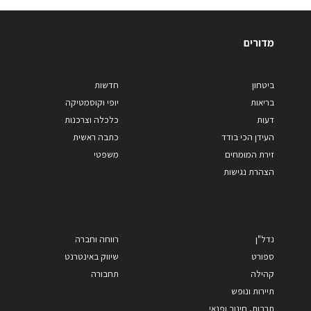
מדורים
ביטחון
חדשות
בריאות
יופי וקוסמטיקה
דעות
כלכלה וצרכנות
העידן הכי בודד
כתבה ראשית
זירת המומחים
משפטי
הצהרת נגישות
נדל"ן
רווחה וחברה
ספורט
שיווק באינטרנט
קהילה
תחבורה
תיירות ונופש
תרבות, חינוך ופנאי