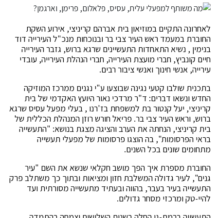
לאחרונה התקיים במוזיאון בית אברהם קריניצי, אירוע השקת
החוברת במעמד ראש העיר צבי בר ובנוכחות מנכ"ל העירייה דוד
בנימין , נשיא התאחדות התעשיינים שרגא ברוש, גזבר העירייה
חיים קונביץ, חברי מועצת העירייה, חברי הנהלת העירייה, עובדי
עירייה, אנשי חינוך ואנשי ציבור רבים.
בתכנית שולבו קטעי נגינה שבוצעו ע"י נגנים ממרכז המוזיקה
החדש ונשאו דברים: ד"ר מרדכי נאור היועץ האקדמי של בית
קריניצי, יעל קנטור בת למשפחת בז'רנו , בעלי מפעל עסיס שרגא
ברוש, וראש העיר צבי בר. פריאל חורש רוזן המנהלת הכללית של
בית קריניצי, הנחתה את הערב והציגה מצגת בנושא: "התעשייה
בראי הפרסומות", בה הוצגו פרסומות של מפעלי תעשייה
מתחומים שונים בכל השנים.
החוברת מספרת איך הפך מושב חקלאי שנשא את השם "עיר
גנים", לעיר גדולה המשלבת חזון ומציאות ובתוך כך משתלב פרק
התעשייה בעיר בעבר, בהווה ובעתיד מתעשייה מסורתית ועד
להיי-טק ומרכזי מסחר גדולים.
התעשייה ברמת-גן החלה בשנות השלושים וצמחה בהתמדה.