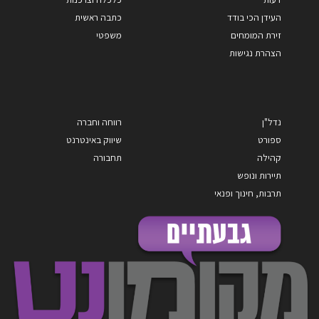
העידן הכי בודד
כתבה ראשית
זירת המומחים
משפטי
הצהרת נגישות
נדל"ן
רווחה וחברה
ספורט
שיווק באינטרנט
קהילה
תחבורה
תיירות ונופש
תרבות, חינוך ופנאי