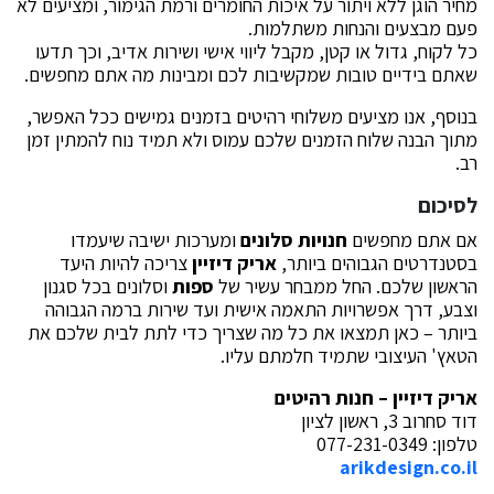
מחיר הוגן ללא ויתור על איכות החומרים ורמת הגימור, ומציעים לא
פעם מבצעים והנחות משתלמות.
כל לקוח, גדול או קטן, מקבל ליווי אישי ושירות אדיב, וכך תדעו
שאתם בידיים טובות שמקשיבות לכם ומבינות מה אתם מחפשים.
בנוסף, אנו מציעים משלוחי רהיטים בזמנים גמישים ככל האפשר,
מתוך הבנה שלוח הזמנים שלכם עמוס ולא תמיד נוח להמתין זמן
רב.
לסיכום
אם אתם מחפשים
חנויות סלונים
ומערכות ישיבה שיעמדו
בסטנדרטים הגבוהים ביותר,
אריק דיזיין
צריכה להיות היעד
הראשון שלכם. החל ממבחר עשיר של
ספות
וסלונים בכל סגנון
וצבע, דרך אפשרויות התאמה אישית ועד שירות ברמה הגבוהה
ביותר – כאן תמצאו את כל מה שצריך כדי לתת לבית שלכם את
הטאץ' העיצובי שתמיד חלמתם עליו.
אריק דיזיין – חנות רהיטים
דוד סחרוב 3, ראשון לציון
טלפון: 077-231-0349
arikdesign.co.il