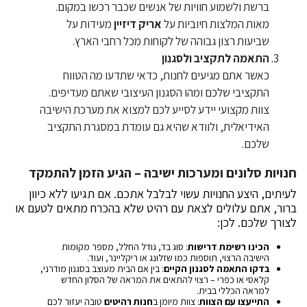
ברשת ולשמוע חוויות של אנשים שכבר רכשו במקום.
מאות המלצות חיוביות על
אריק דיזיין
מעידות על
שביעות רצון גבוהה של לקוחות מכל רחבי הארץ.
התאמה לתקציב ולסגנון
כאשר אתם מגיעים לחנות, כדאי שתדעו מה הטווח
התקציבי שלכם ומהו הסגנון העיצובי שאתם מעדיפים.
צוות מקצועי יידע לסייע לכם למצוא את מערכת הישיבה
האידיאלית, ולוודא שהיא גם עומדת במסגרת התקציב
שלכם.
חנויות סלונים ומערכות ישיבה – הגיע הזמן להתמקד
לעיתים, היצע החנויות עשוי לבלבל אתכם. אם תגיעו ללא כיוון
ברור, אתם עלולים לצאת עם רהיט שלא בהכרח מתאים לטעם או
לצורך שלכם. לכן:
הכינו רשימת דרישות
: סוג בד, גודל החלל, מספר מקומות
הישיבה הרצוי, תוספות כמו שזלונג או ריקליינר, ועוד.
בדקו התאמה לסגנון הקיים
: בין אם הבית מעוצב בסגנון מודרני,
קלאסי או כפרי – רצוי להתאים את המראה של הסלון החדש
למראה הכללי בבית.
התייעצו עם הצוות
: צוות מיומן ב
חנות רהיטים
טובה יעזור לכם