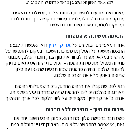
למצוא את האיזון המושלם בין מראה מדהים לנוחות מרבית.
מאחר ואנו מודעים לחשיבות הנוחות שלכם,
משלוחי רהיטים
מתקדמים הם חלק בלתי נפרד מחוויית הקנייה. כך תוכלו לחסוך
זמן יקר ולמנוע פגיעות מיותרות ברהיטים.
התאמה אישית היא המפתח
אחד המאפיינים הבולטים של
אריק דיזיין
הוא האפשרות לבצע
התאמה אישית של הסלון או מערכת הישיבה. במקום להתפשר על
מה שיש במלאי, אפשר לבחור את גוון הבד, חומרי הגלם, מנגנוני
פתיחה ואפילו את מידות הספה – הכול כדי שהרהיט יתאים בדיוק
לרצונות שלכם. בחירה פרטנית שכזו תבטיח שתצאו עם סלון
שתואם באופן מלא את הצרכים שלכם.
רגע לפני שתקבלו את הרהיט החדש, נזכיר שמשלוחי רהיטים
מאורגנים כהלכה יכולים להבטיח שמה שבחרתם יגיע בשלמותו.
אנחנו ב"אריק דיזיין" מקפידים על ליווי הלקוח לכל אורך התהליך.
שירות עם חיוך – מחירים ללא תחרות
כשמדובר ברכישת סלון, מחיר הוא כמובן היבט חשוב. יחד עם
זאת, אי אפשר להתפשר על איכות. ב
אריק דיזיין
דוגלים במתן