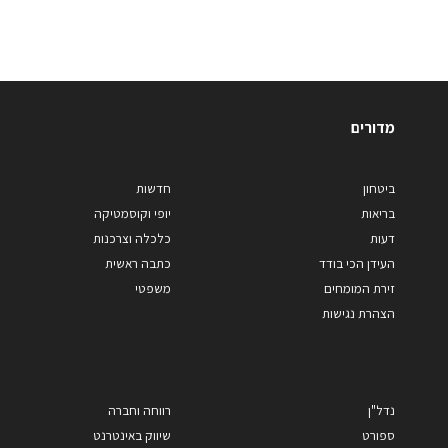
מדורים
ביטחון
חדשות
בריאות
יופי וקוסמטיקה
דעות
כלכלה וצרכנות
העידן הכי בודד
כתבה ראשית
זירת המומחים
משפטי
הצהרת נגישות
נדל"ן
רווחה וחברה
ספורט
שיווק באינטרנט