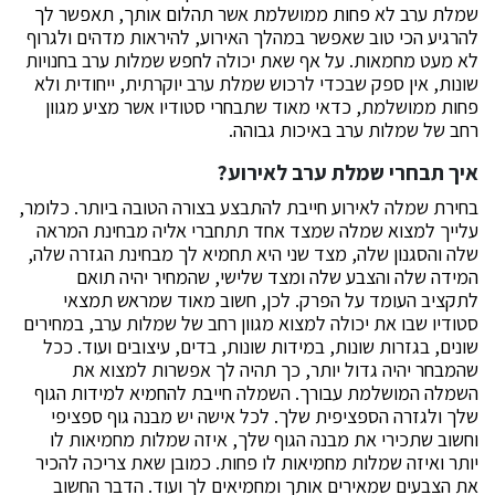
שמלת ערב לא פחות ממושלמת אשר תהלום אותך, תאפשר לך
להרגיע הכי טוב שאפשר במהלך האירוע, להיראות מדהים ולגרוף
לא מעט מחמאות. על אף שאת יכולה לחפש שמלות ערב בחנויות
שונות, אין ספק שבכדי לרכוש שמלת ערב יוקרתית, ייחודית ולא
פחות ממושלמת, כדאי מאוד שתבחרי סטודיו אשר מציע מגוון
רחב של שמלות ערב באיכות גבוהה.
איך תבחרי שמלת ערב לאירוע?
בחירת שמלה לאירוע חייבת להתבצע בצורה הטובה ביותר. כלומר,
עלייך למצוא שמלה שמצד אחד תתחברי אליה מבחינת המראה
שלה והסגנון שלה, מצד שני היא תחמיא לך מבחינת הגזרה שלה,
המידה שלה והצבע שלה ומצד שלישי, שהמחיר יהיה תואם
לתקציב העומד על הפרק. לכן, חשוב מאוד שמראש תמצאי
סטודיו שבו את יכולה למצוא מגוון רחב של שמלות ערב, במחירים
שונים, בגזרות שונות, במידות שונות, בדים, עיצובים ועוד. ככל
שהמבחר יהיה גדול יותר, כך תהיה לך אפשרות למצוא את
השמלה המושלמת עבורך. השמלה חייבת להחמיא למידות הגוף
שלך ולגזרה הספציפית שלך. לכל אישה יש מבנה גוף ספציפי
וחשוב שתכירי את מבנה הגוף שלך, איזה שמלות מחמיאות לו
יותר ואיזה שמלות מחמיאות לו פחות. כמובן שאת צריכה להכיר
את הצבעים שמאירים אותך ומחמיאים לך ועוד. הדבר החשוב