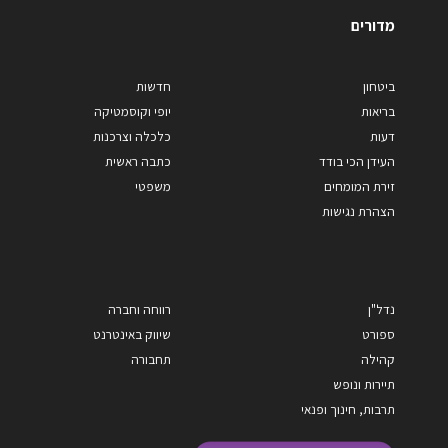
מדורים
ביטחון
חדשות
בריאות
יופי וקוסמטיקה
דעות
כלכלה וצרכנות
העידן הכי בודד
כתבה ראשית
זירת המומחים
משפטי
הצהרת נגישות
נדל"ן
רווחה וחברה
ספורט
שיווק באינטרנט
קהילה
תחבורה
תיירות ונופש
תרבות, חינוך ופנאי