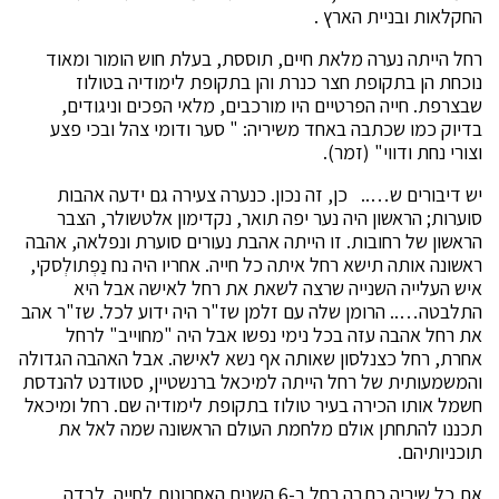
החקלאות ובניית הארץ .
רחל הייתה נערה מלאת חיים, תוססת, בעלת חוש הומור ומאוד
נוכחת הן בתקופת חצר כנרת והן בתקופת לימודיה בטולוז
שבצרפת. חייה הפרטיים היו מורכבים, מלאי הפכים וניגודים,
בדיוק כמו שכתבה באחד משיריה: "
סער ודומי צהל ובכי פצע
וצורי נחת ודווי" (זמר).
יש דיבורים ש….. כן, זה נכון. כנערה צעירה גם ידעה אהבות
סוערות; הראשון היה נער יפה תואר, נקדימון אלטשולר, הצבר
הראשון של רחובות. זו הייתה אהבת נעורים סוערת ונפלאה, אהבה
ראשונה אותה תישא רחל איתה כל חייה. אחריו היה נח נַפְתולְסקי,
איש העלייה השנייה שרצה לשאת את רחל לאישה אבל היא
התלבטה….. הרומן שלה עם זלמן שז"ר היה ידוע לכל. שז"ר אהב
את רחל אהבה עזה בכל נימי נפשו אבל היה "מחוייב" לרחל
אחרת, רחל כצנלסון שאותה אף נשא לאישה. אבל האהבה הגדולה
והמשמעותית של רחל הייתה למיכאל ברנשטיין, סטודנט להנדסת
חשמל אותו הכירה בעיר טולוז בתקופת לימודיה שם. רחל ומיכאל
תכננו להתחתן אולם מלחמת העולם הראשונה שמה לאל את
תוכניותיהם.
את כל שיריה כתבה רחל ב-6 השנים האחרונות לחייה. לבדה,