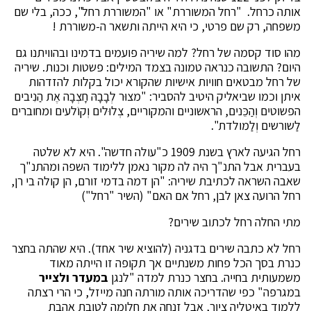
אותה כרחל. "רחל המשוררת" או "המשוררת רחל", ככה, בלי שם
משפחה, רק שם פרטי, כי היא הייתה ותשאר ה-משוררת !
מהו סוד קסמה של רחל? למה שיריה פועמים בדמינו ובהוויתנו גם
היום? התשובה כנראה טמונה בצמד המילים: פשטות וכנות. שיריה
של רחל מבטאים חוויות אישיות שהקורא יכול בקלות להזדהות
איתן וכמו שביאליק היטיב להסביר: "מצוּר לְבָבָהּ חָצְבָה אֶת הַנִיבים
הפשוטים וְהַכֵּנים, הראשוניים והמקוריים, צְלוּלים וְקוֹלעים ומחוברים
לַשורשים וְלַמולדת".
רחל הגיעה לארץ בשנת 1909 כ"עולה חדשה". היא לא שלטה
בעברית אבל התנ"ך היה לה מקור נאמן ללימוד השפה ומהתנ"ך
שאבה השראה לכתיבת שיריה: "הן דמה בדמי זורם, הן קולה בי רן,
רחל הרועה צאן לבן, רחל אם האם" (השיר "רחל")
מתי החלה רחל לכתוב שירים?
רחל לא כתבה שירים בדגניה (להוציא שיר אחד). היא שהתה בחצר
כנרת בסך הכל פחות משנתיים אך תקופה זו הייתה מאוד
משמעותית בחייה. בחצר כנרת למדה "לנגן
במעדר ולצייר
במגרפה" כפי שהדריכה אותה מורתה חנה מייזל, כי הרי רצתה
ללמוד באיטליה ציור, אבל זנחה את חלומה לטובת אהבת