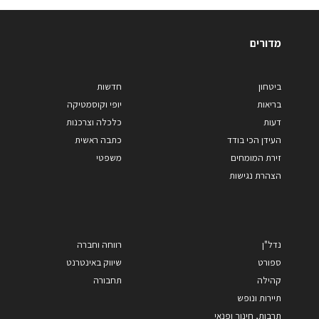
מדורים
ביטחון
חדשות
בריאות
יופי וקוסמטיקה
דעות
כלכלה וצרכנות
העידן הכי בודד
כתבה ראשית
זירת המומחים
משפטי
הצהרת נגישות
נדל"ן
רווחה וחברה
ספורט
שיווק באינטרנט
קהילה
תחבורה
תיירות ונופש
תרבות, חינוך ופנאי