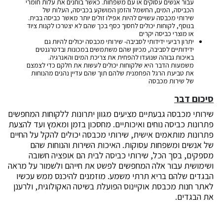
עבור אנשים עסוקים או עם משפחות. כאשר בוחנים את עלות חומרי
הכביסה, המים, החשמל והזמן המושקע בכביסה, העלות של
שירותי מכבסה עשויים להיות אפילו זולים יותר מאשר כביסה בבית.
בנוסף, לקוחות יכולים לחסוך כסף בכך שהם לא יצטרכו לקנות ציוד
או מוצרי כביסה יקרים
יתרון רביעי ידידותי לסביבה- שירותי מכבסה יכולים להיות גם
ידידותיים לסביבה, מכיוון שהם משתמשים במכונות ובדטרגנטים
באיכות גבוהה שנועדו להפחית את צריכת המים והאנרגיה.
משמעות הדבר היא שלקוחות יכולים לעשות את חלקם כדי לצמצם
את טביעת הרגל הפחמנית שלהם תוך שהם עדיין נהנים מהנוחות
של שירות מכבסה
סיכום דבר
שירותי מכבסה גבעתיים מציעים מגוון יתרונות ללקוחות המחפשים
פתרונות כביסה נוחים ואיכותיים. מחסכון בזמן ומאמץ ועד להצעת
פתרונות מותאמים אישית, שירותי מכבסה יכולים להקל על החיים
של אנשים ומשפחות עסוקות. האיכות השירות והנוחות שהם
מספקים, בסך הכל, שירותי כביסה לבית הם אופציה חשובה
ושימושית עבור אלה המחפשים לפשט את חייהם ולשמור על מראה
הבגדים שלהם בריא תרתי משמע. מוזמנים להיכנס ממש עכשיו
לאתר חנות מכבסת אוקיינוס הפועלת בשיטה האקולוגית, ולרענן
את הבגדים.