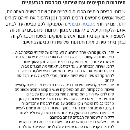
היתרונות הקיימים עם שירותי מכבסה בגבעתיים
שירותי כביסה ביתיים הפכו פופולריים יותר ויותר בשנים האחרונות,
כאשר אנשים מחפשים דרכים לחסוך זמן ולהפוך את חייהם לנוחים
יותר. עם שירותי
מכבסה גבעתיים
המעניקה לכם כביסה עד לבית,
אתם הלקוחות יכולים ליהנות ממגוון יתרונות שהופכים שרות זה
לאופציה אטרקטיבית עבור אנשים עסוקים ומשפחות. בחלק זה
נבחן ביתר פירוט את היתרונות של שירותי כביסה ביתיים:
יתרון ראשון נוחות- אחד היתרונות העיקריים של שירותי כביסה לבית
הוא הנוחות. לקוחות כבר לא צריכים לדאוג לכבס ולייבש את הבגדים
שלהם בעצמם, במקום זאת, הם יכולים לקבוע זמן איסוף שנוח
להם, ושירות הכביסה יגיע עד לביתם, תאסוף את הבגדים מבית
הלקוח ותחזיר את הבגדים נקיים. המשמעות היא שלקוחות יכולים
להתמקד במשימות ופעילויות אחרות, מבלי לדאוג לענייני הכביסה
שלהם
יתרון שני מקצועיות- שירותי כביסה לבית מציעים שירותים מקצועיים
ואיכותיים ללקוחותיהם. הם מעסיקים אנשי מקצוע מנוסים ומאומנים
שיש להם את הידע והמומחיות לטפל בסוגים שונים של בדים
וכתמים. שירותי הכביסה עושה שימוש בחומרי ניקוי איכותיים, כגון
מרככי כביסה ומוצרי ניקוי נוספים על מנת להבטיח שהבגדים יהיו
נקיים, רעננים ומריחים נהדר. בנוסף, שירותי הכביסה עשויים להציע
שירותים נוספים, כגון גיהוץ, קיפול והסרת כתמים, שיכולים לעזור
ללקוחות לשמור על הבגדים שלהם במיטבם
יתרון שלישי חסכון במשאבים- בעוד ששירותי כביסה ביתיים עשויים
להיראות יקרים, מכבסה גבעתיים יכולה להיות אופציה משתלמת