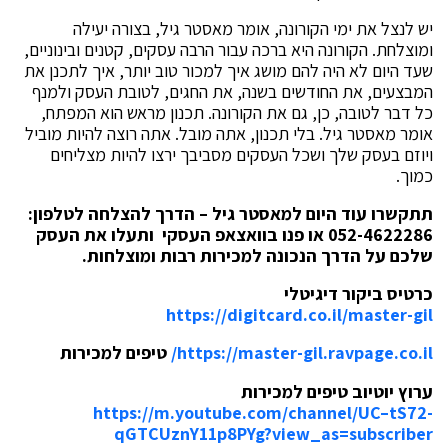
יש לנצל את ימי הקורונה, אומר מאסטר גיל, בצורה יעילה
ומוצלחת. הקורונה היא ברכה עבור הרבה עסקים, קטנים ובינוניים,
שעד היום לא היה להם מושג איך למכור טוב יותר, איך לתכנן את
המבצעים, את החודשים בשנה, את החגים, לטובת העסק ולמנף
כל דבר לטובה, כן, גם את הקורונה. תכנון מראש הוא המפתח,
אומר מאסטר גיל. בלי תכנון, אתה מובל. אתה רוצה להיות מוביל
ויוזם בעסק שלך ושכל העסקים מסביבך ירצו להיות מצליחים
כמוך.
תתקשרו עוד היום למאסטר גיל – הדרך להצלחה לטלפון:
052-4622286 או פנו בוואצאפ העסקי ותעלו את העסק
שלכם על הדרך הנכונה למכירות רבות ומוצלחות.
כרטיס ביקור דיגיטלי
https://digitcard.co.il/master-gil
https://master-gil.ravpage.co.il/
טיפים למכירות
ערוץ יוטיוב טיפים למכירות
https://m.youtube.com/channel/UC–tS72-
qGTCUznY11p8PYg?view_as=subscriber