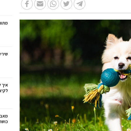
מתווכ
שירי
איך 
לקיצ
מאבק
כושר