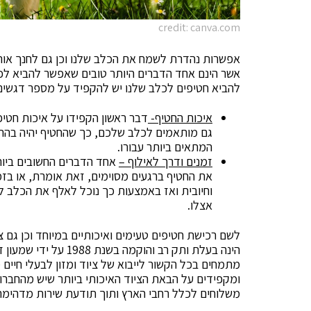
credit: canva.com
אפשרות נהדרת לשמח את הכלב שלנו וכן גם לחנך אות
אשר הינם אחד הדברים היותר טובים שאפשר להביא לכל
להביא חטיפים לכלב שלנו יש להקפיד על מספר דגשים 
איכות החטיף-
דבר ראשון הקפידו על איכות חטיפי
גם מותאמים לכלב שלכם, כך שהחטיף יהיה בהתאם
המתאים ביותר עבורו.
זמנים ודרך לאילוף –
אחד הדברים החשובים ביות
את החטיף ברגעים מסוימים, זאת אומרת, או בזמ
וחיובית ואז באמצעות כך נוכל לאלף את הכלב ל
אצלו.
לשם רכישת חטיפים טעימים ואיכותיים במיוחד וכן גם ציו
הינה בעלת ותק רב והוקמ
מתמחים בכל הקשור לייבוא של ציוד ומזון לבעלי חיים מ
ומקפידים על הבאת הציוד האיכותי ביותר שיש מהחברות
משלוחים לכלל רחבי הארץ ותוך תודעת שירות מדהימה