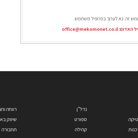
תמש זה. נא לערוך בפרופיל משתמש.
יל האדום:
office@mekomonet.co.il
נדל"ן
רווחה וח
טיקה
ספורט
שיווק בא
כנות
קהילה
תחבורה