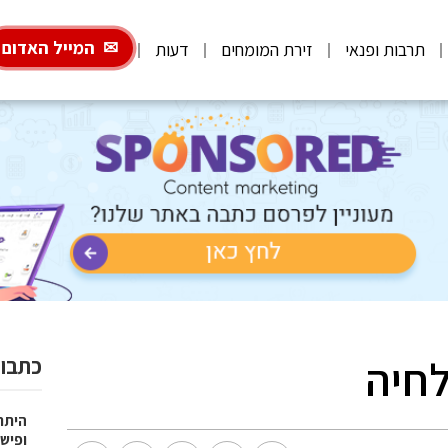
המייל האדום
תרבות ופנאי
זירת המומחים
דעות
לחיה
כתבות
היתרו
ופישו