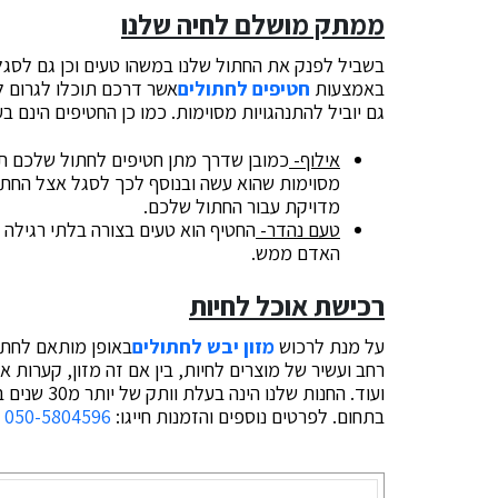
ממתק מושלם לחיה שלנו
בשביל לפנק את החתול שלנו במשהו טעים וכן גם לסגל
באמצעות
חטיפים לחתולים
אשר דרכם תוכלו לגרום ל
גם יוביל להתנהגויות מסוימות. כמו כן החטיפים הינם בע
אילוף-
כמובן שדרך מתן חטיפים לחתול שלכם תו
מסוימות שהוא עשה ובנוסף לכך לסגל אצל החתו
מדויקת עבור החתול שלכם.
טעם נהדר-
החטיף הוא טעים בצורה בלתי רגילה ל
האדם ממש.
רכישת אוכל לחיות
על מנת לרכוש
מזון יבש לחתולים
באופן מותאם לחתול 
רחב ועשיר של מוצרים לחיות, בין אם זה מזון, קערות א
ועוד. החנות
בתחום. לפרטים נוספים והזמנות חייגו:
050-5804596
ו