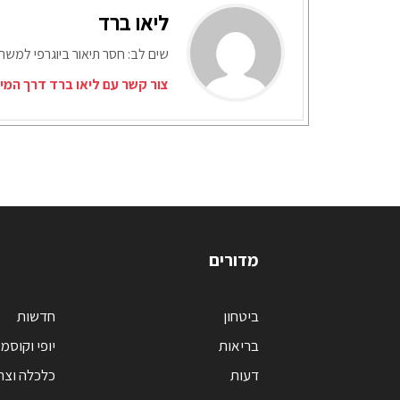
ליאו ברד
שים לב: חסר תיאור ביוגרפי למש
צור קשר עם ליאו ברד דרך המי
מדורים
ביטחון
חדשות
בריאות
יופי וקוסמ
דעות
כלכלה וצר