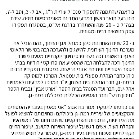
בודאגה שהתמנה לתפקיד מנכ"ל עיריית ר"ג , אב ל- 3, וסב ל-7.
הינו בעל תואר ראשון במדעי המדינה מאוניברסיטת חיפה. שירת
בצה"ל כ – 26 שנה והשתחרר בדרגת אל"מ, במסגרת תפקידו
עסק בנושאים רבים ומגוונים.
ב- 23 שנים האחרונות כיהן כמנהל אגף החינוך, בהם הוביל את
מערכת החינוך העירונית להישגים ולהערכה רבה במישור הלאומי.
האגף בראשותו זכה בשני פרסי חינוך יוקרתיים מטעם משרד
החינוך וזכה להצלחה רבה שהטמיע את פרויקט ייחודיות בבתי
הספר היסודיים ופתיחת אזורי הרישום. במסגרת תפקידיו הרבים
כיהן כחבר הנהלת מפעלי בית עמנואל, המרכז למוסיקה
ברמת-גן, חבר הנהלת בית הצנחן, יו"ר המרכז למדעים ולאמנויות
אהל-שם, חבר ועד המנהל בבית הספר "אורט אבין" ובבית הספר
"תיכון חדש" וחבר האסיפה הכללית במכללת רמת-גן.
עם כניסתו לתפקיד אמר בודאגה: "אני מאמין בעובדיה המסורים
והמקצועיים של עיריית רמת-גן ביכולתם ומחויבותם להוציא לפועל
את המדיניות, התכניות והפרויקטים שהינם חזונו של ראש העיר
והנהלת העיר. אשים דגש על שיפור השירות לתושב, שיפור החיים
הקהילתיים ואיכות החיים בעיר רמת-גן, נשמור על חופש המידע