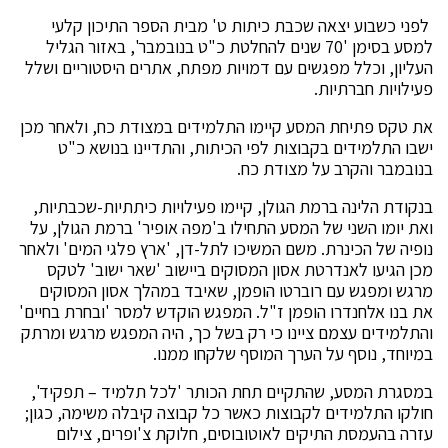
לפני כשבוע יצאה שכבת כיתות ט' מבית הספר התיכון קלעי
למסע בסימן '70 שנים להחלטת כ"ט בנובמבר', באזור הגליל
העליון, וכלל מפגשים עם דמויות מפתח, אתרים היסטוריים ושלל
פעילויות חברתיות.
את טקס פתיחת המסע קיימו התלמידים במצודת כח, ולאחר מכן
ישבו התלמידים בקבוצות לפי הכיתות, והתדיינו בנושא כ"ט
בנובמבר והקרב על מצודת כח.
בנקודת הלינה ברמת הגולן, קיימו פעילויות כיתתיות-שכבתיות,
ואת יומו השני של המסע התחילו ב'מפה אופיר' ברמת הגולן, על
נופיה של הכינרת. משם המשיכו לתל-דן, 'ארץ פלגי המים' ולאחר
מכן הגיעו לאנדרטת אסון המסוקים ביישוב 'שאר ישוב' לטקס
מרגש ומפגש עם רוברטו הופמן, שאיבד במהלך אסון המסוקים
את בנו אלחנדרו הופמן ז"ל. המפגש הוקדש למסר 'ובחרת בחיים'
והתלמידים עצמם ציינו כי רק בשל כך, היה המפגש מרגש ומרתק
במיוחד, נוסף על הערך המוסף שלקחו ממנו.
במסגרת המסע, שהתקיים תחת הכותר 'לכל תלמיד – תפקיד',
חולקו התלמידים לקבוצות כאשר כל קבוצה קיבלה משימה, כגון;
עזרה בהעמסת התיקים לאוטובוסים, חלוקת צ'ופרים, צילום