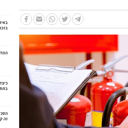
באיז
בזכוי
המדר
כיצד
בתחו
הסכמ
זה קר