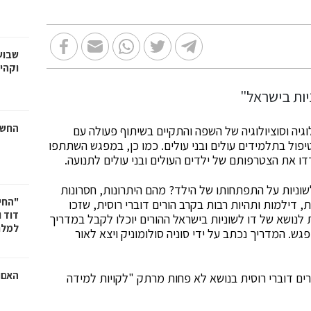
שבוע
וקהי
החשמ
וגיה וסוציולוגיה של השפה והתקיים בשיתוף פעולה עם
יפול בתלמידים עולים ובני עולים. כמו כן, במפגש השתתפו
דדו את הצטרפותם של ילדים העולים ובני עולים לתנועה.
שוניות על התפתחותו של הילד? מהם היתרונות, חסרונות
"החי
ת, דילמות ותהיות רבות בקרב הורים דוברי רוסית, שזכו
דוד 
לנושא של דו לשוניות בישראל ההורים יוכלו לקבל במדריך
למלח
ש. המדריך נכתב על ידי סוניה סולומוניק ויצא לאור
האם ר
ים דוברי רוסית בנושא לא פחות מרתק "לקויות למידה