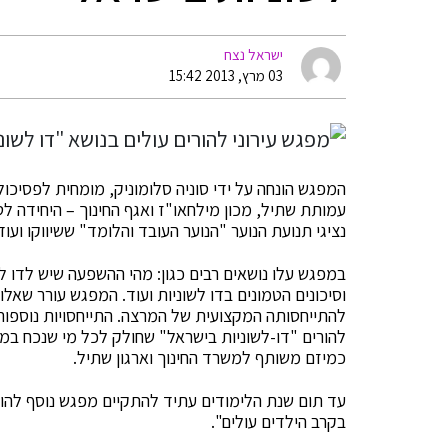
ישראל נצח
03 מרץ, 2013 15:42
המפגש הונחה על ידי סוניה סלומוניק, מומחית לפסיכול
עמותת שתיל, מכון מילחאו"ז ואגף החינוך – היחידה לט
נציגי תנועת הנוער "הנוער העובד והלומד" ששיווקו ועו
במפגש עלו נושאים רבים כגון: מהי ההשפעה שיש לדו ל
וסיכונים הטמונים בדו לשוניות ועוד. המפגש עורר שאלו
להתייחסותה המקצועית של המרצה. התייחסויות נוספות 
להורים "דו-לשוניות בישראל" שחולק לכל מי שנכח במפג
כמיזם משותף למשרד החינוך וארגון שתיל.
עד תום שנת הלימודים עתיד להתקיים מפגש נוסף להור
בקרב הילדים עולים".