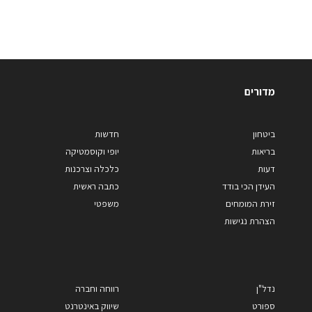
מדורים
ביטחון
חדשות
בריאות
יופי וקוסמטיקה
דעות
כלכלה וצרכנות
העידן הכי בודד
כתבה ראשית
זירת המומחים
משפטי
הצהרת נגישות
נדל"ן
רווחה וחברה
ספורט
שיווק באינטרנט