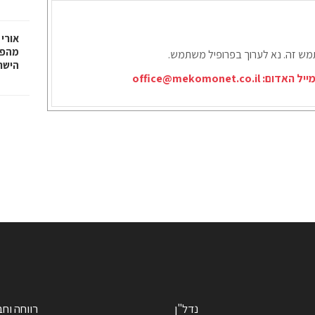
אורי 
מהפכ
תמש זה. נא לערוך בפרופיל משתמש.
הישר
ייל האדום:
office@mekomonet.co.il
נדל"ן
רווחה וח