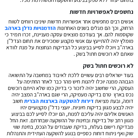
נחשפים לאפשרויות חדשות
אנשים רבים מחפשים אחר אפשרויות חדשות שיניבו רווחים לטווח
הרחוק, וכך הם מגלים בשנים האחרונות
הזדמנויות נדלן בארהב
שקוסמות להם. אך בעודכם מוצאים עסקה מעניינת, זכרו תמיד כי
מומלץ יהיה להתייעץ עם אנשי מקצוע שמכירים את תחום הנדל"ן
בארה"ב ויוכלו לסייע בביצוע כל הבדיקות הנחוצות על מנת לוודא
שאתם לא רוכשים חתול בשק .
לא רוכשים חתול בשק
בעוד ישראלים רבים עשויים ללכת לאיבוד במחשבה על התשואה
הגבוהה ממנה יוכלו ליהנות חיש מהר כבר לאחר החתימה על
העסקה, הרי שחשוב יהיה לזכור כי בדיוק כמו שלא הייתם רוכשים
נכס בארץ טרם בדיקה מעמיקה, הרי שגם בארה"ב המצב יהיה
דומה, ובעת מציאת
דירות להשקעה בארצות הברית
חשוב
יהיה לבצע מגוון בדיקות חיוניות. יועצי נדל"ן מקצועיים יהיו
האנשים אליהם יהיה עליכם לפנות, הם יוכלו לסייע לכם בביצוע
מגוון רחב של בדיקות ובחינות של ההשקעה שבחרתם. זאת החל
מבדיקת רישום בעלות, בדיקת שעבודים על הנכס, בחינת שווי
שוק ואף ניתוח דוחות כספיים בנוגע להשקעה העתידית והתנהלות