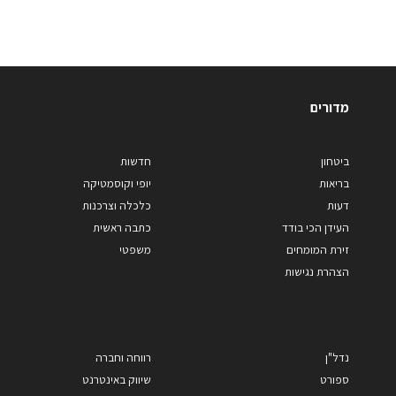
מדורים
ביטחון
חדשות
בריאות
יופי וקוסמטיקה
דעות
כלכלה וצרכנות
העידן הכי בודד
כתבה ראשית
זירת המומחים
משפטי
הצהרת נגישות
נדל"ן
רווחה וחברה
ספורט
שיווק באינטרנט