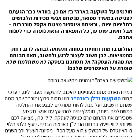
חולמים על השקעה בארה"ב? אם כן, בוודאי כבר הגעתם
לפגישה במשרד מפואר, פגשתם אנשי מכירות הלבושים
בחליפות יפות , וראיתם אינספור מצגות אקסל מורכבות –
אבל חשוב שתדעו, כל התפאורה הזאת נועדה כדי לסנוור
אתכם.
החלום בדמות רווחיות בטוחה ותשואה גבוהה לרוב רחוק
מהמציאות. לכן חשוב לעצור לרגע ולחשוב, האם הבנתם
את מהות העסקה? אל תסתכנו בעסקה לא משתלמת שלא
שומרת על האינטרסים שלכם!
במידה ואתם אתם מעוניינים להיכנס להשקעה מעבר לים, דעו כי
תחום
השקעות נדלן בארה"ב
הינו תחום פרוץ ומורכב יותר ממה
שאתם חושבים. ועל מנת להיות מסוגלים לבצע את ההחלטה
המשתלמת ביותר, מומלץ יהיה להתייעץ עם אנשי מקצוע
שמכירים את התחום טרם כניסה לעסקה. לילי כהן, מציעה לכם
שירותי ליווי וייעוץ בתחום הנדל"ן בארצות הברית. ייעוץ בלתי תלוי
בו האינטרס של המשקיע הוא מעל הכל! ניסיונה העשיר ורב השנים
בתחום יעזור ללא ספק בביצוע ההשקעה המשתלמת מכל.