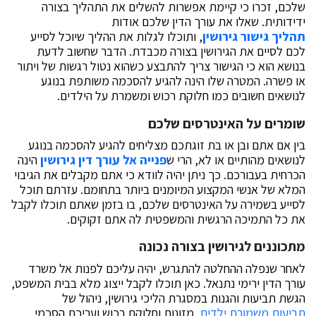
שלכם, זכרו כי קיימת אפשרות להשלים את התהליך בצורה
ידידותית. שאלו את עורך הדין שלכם אודות
תהליך גישור גירושין
, ותוכלו לגלות את ההליך שיוכל לסייע
לכם לסיים את הגירושין בצורה מכבדת. הדבר שחשוב לדעת
בנושא הוא כי הגישור צריך להתבצע כשהוא נטול רגשות של ויתור
או פשרה. המטרה שלו הינה להגיע להסכמה משותפת בנוגע
לנושאים חשובים כמו חלוקת רכוש ומשמרת על הילדים.
שומרים על האינטרסים שלכם
בין אם אתם ובן או בת זוגתכם מצליחים להגיע להסכמה בנוגע
לנושאים מהותיים או לא, הרי ש
פנייה אל עורך דין גירושין
הינה
הכרחית בעבורכם. כך ניתן יהיה לוודא כי אתם מקבלים את הגיבוי
המלא של אנשי המקצוע המיומנים ביותר בתחומם. עזרתם תוכל
לסייע בשמירה על האינטרסים שלכם, בו בזמן שאתם תוכלו לקבל
את כל התמיכה הרגשית והמשפטית לה אתם זקוקים.
מתכוננים לגירושין בצורה נכונה
לאחר שנפלה ההחלטה להתגרש, יהיה עליכם לפנות אל משרד
עורך הדין ירימי נתנאל. כאן תוכלו לקבל ייצוג מלא בבית המשפט,
הגשת תביעות והגנות במסגרת הליכי גירושין, ניהול של
תביעות משמורת ילדים
, מזונות וחלוקת רכוש ועריכת הסכמי