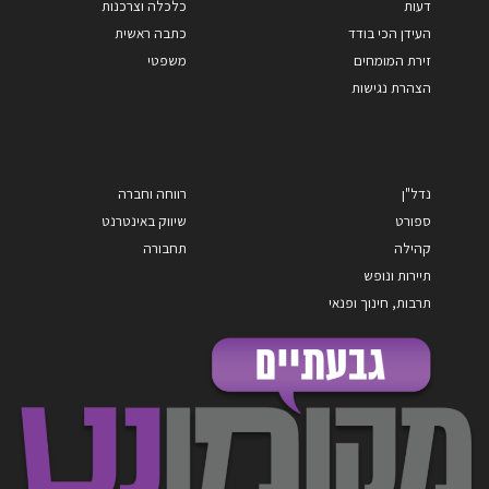
דעות
כלכלה וצרכנות
העידן הכי בודד
כתבה ראשית
זירת המומחים
משפטי
הצהרת נגישות
נדל"ן
רווחה וחברה
ספורט
שיווק באינטרנט
קהילה
תחבורה
תיירות ונופש
תרבות, חינוך ופנאי