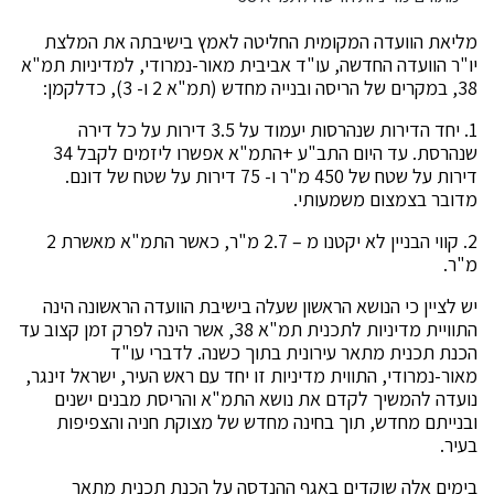
מליאת הוועדה המקומית החליטה לאמץ בישיבתה את המלצת
יו"ר הוועדה החדשה, עו"ד אביבית מאור-נמרודי, למדיניות תמ"א
38, במקרים של הריסה ובנייה מחדש (תמ"א 2 ו- 3), כדלקמן:
1. יחד הדירות שנהרסות יעמוד על 3.5 דירות על כל דירה
שנהרסת. עד היום התב"ע +התמ"א אפשרו ליזמים לקבל 34
דירות על שטח של 450 מ"ר ו- 75 דירות על שטח של דונם.
מדובר בצמצום משמעותי.
2. קווי הבניין לא יקטנו מ – 2.7 מ"ר, כאשר התמ"א מאשרת 2
מ"ר.
יש לציין כי הנושא הראשון שעלה בישיבת הוועדה הראשונה הינה
התוויית מדיניות לתכנית תמ"א 38, אשר הינה לפרק זמן קצוב עד
הכנת תכנית מתאר עירונית בתוך כשנה. לדברי עו"ד
מאור-נמרודי, התווית מדיניות זו יחד עם ראש העיר, ישראל זינגר,
נועדה להמשיך לקדם את נושא התמ"א והריסת מבנים ישנים
ובנייתם מחדש, תוך בחינה מחדש של מצוקת חניה והצפיפות
בעיר.
בימים אלה שוקדים באגף ההנדסה על הכנת תכנית מתאר