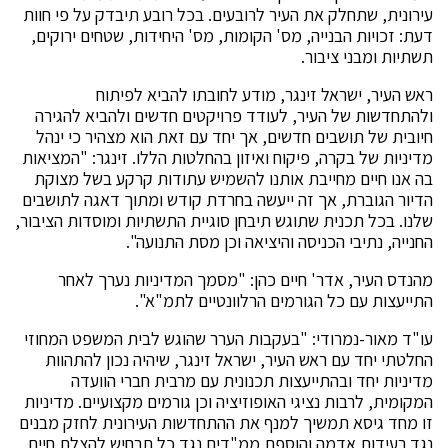
עירונית, שתחלק את העיר לרובעים. בכל רובע תיבדק על פי חוות
דעת: זכויות הבנייה, מס' הקומות, מס' היחידות, שטחים ירוקים,
תשתיות ומבני ציבור.
ראש העיר, ישראל זינגר, מודע לחובתו להביא לפיתוח
ולהתחדשות של העיר, לעודד פרויקטים חדשים ולהביא להגירה
חיובית של תושבים חדשים, אך יחד עם זאת הוא מצהיר כי ינהל
מדיניות של בקרה, פיקוח ואיזון בהחלטות הללו. זינגר: "המציאות
בה אנו חיים מחייבת אותנו להשמיש עתודות קרקע בשל מצוקת
הדיור הגוברת, אך זה ייעשה בחרדת קודש ומתוך דאגה לתושבים
שלנו. בכל תכנית שתוגש תיבחן סוגיית התשתיות ומוסדות הציבור,
החנייה, נתיבי הכניסה והיציאה וכן מסת התנועה".
מהנדס העיר, אדר' חיים כהן: "מסמך המדיניות נערך לאחר
התייעצות עם כל הגורמים הרלוונטיים לתמ"א".
עו"ד מאור-נמרודי: "בעקבות הערר שהוגש לבית המשפט המחוזי
החלטתי יחד עם ראש העיר, ישראל זינגר, שיהיה נכון להתהוות
מדיניות יחד ובהתייעצות תכנונית עם מרבית חברי הוועדה
המקומית, לרבות נציגי האופוזיציה וכן גורמים מקצועיים. מדיניות
זו מחד גיסא תמשיך למנף את ההתחדשות העירונית לחזק מבנים
נגד רעידות אדמה והוספת ממ"דים נגד כל תרחיש להצלת חיים