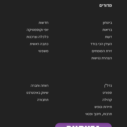
מדורים
ביטחון
חדשות
בריאות
יופי וקוסמטיקה
דעות
כלכלה וצרכנות
העידן הכי בודד
כתבה ראשית
זירת המומחים
משפטי
הצהרת נגישות
נדל"ן
רווחה וחברה
ספורט
שיווק באינטרנט
קהילה
תחבורה
תיירות ונופש
תרבות, חינוך ופנאי