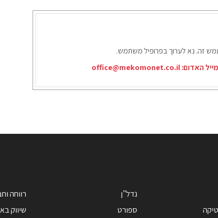
תמש זה. נא לערוך בפרופיל משתמש.
ייל האדום:
office@mekomonet.co.il
נדל"ן
רווחה וח
טיקה
ספורט
שיווק בא