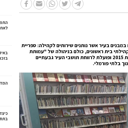
התמו
לאחר
במבנים בעיר אשר נותנים שירותים לקהילה: ספריית
 קהילתי בית ראשונים, כולם בניהולה של
"עמותת
באיז
קהילתיים", שהינה עמותה עירונית שהוקמה בשנת 2015 ופועלת לרווחת תושבי העיר גבעתיים
בזכוי
וך בלתי פורמלי
.
המדר
כיצד
בתחו