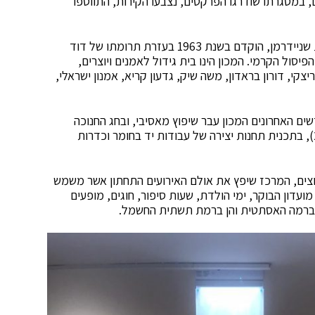
, במסגרתו שודרגו הפרקטים, נצבעו הקירות, התווספו
גם המכון האומנותי חודש לחלוטין. המכון האומנותי בית שניידרמן, הוקדם בשנת 1963 בעזרת תרומתו של דוד
יסול הקרמי. המכון הינו בית גידול לאמנים ויוצרים,
יצקי, דורון בראדון, משה שיק, גדעון קריא, אמנון ישראלי,
ים האחרונים המכון עבר שיפוץ מאסיבי, ובחג החנוכה
תערך הפתיחה החגיגית למבקרים ביום שישי (27.12.19), בתכנית תחנות יצירה של עבודות יד בחומר וכדרות
וצים, המרכז שיפץ את אולם האירועים התחתון אשר משמש
עדון הבוקר, ימי הולדת, שעות סיפור, חוגים, מופעים
הן ברמה האסתטית והן ברמת תשתית החשמל.