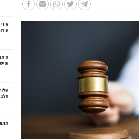
איזי 
עירו
היתרו
ופישו
שלוח
חלב 
מתווכ