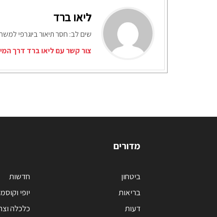
ליאו ברד
שים לב: חסר תיאור ביוגרפי למש
צור קשר עם ליאו ברד דרך המי
מדורים
ביטחון
חדשות
בריאות
יופי וקוסמ
דעות
כלכלה וצר