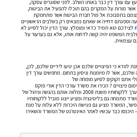
 עם עורך דין כבר באותו השלב. לפני שסוגרים עסקה,
שר מורות על המקרים בהם תוכלו להפעיל את הביטוח,
ת עצמם בתסבוכת אל מול חברת הביטוח אשר מתחמקת
ה וספגתם דחייה או שאתם נמצאים רק בשלבים הראשוניים
ח
לצידכם הוא תמיד כדאי ומומלץ. עורך הדין יכול לסייע לא
לבית המשפט יהיה קשה לדחות אותו, אלא גם בערעור על
ם עצמאית.
ת לוודא כי הפיצויים שלכם אכן יגיעו לידיים שלכם, לכן,
לכם, אשר לו מיומנות וניסיון בתחום. מחפשים עורך דין
לי אתם זקוקים לסיוע מומחה של
ם פיצויים ? הכירו את משרד עורכי הדין אורי פוקס
הממוקם בחיפה. המשרד מעניק ייעוץ וליווי משפטי יקר ערך ללקוחותיו משנת 2008 ומלווה אותם בהגשה וניהול של
שרד מתמחה גם בליטיגציה ומציע ייצוג מוביל ללקוחותיו
תפשר, המשרד מציע גם פגישת היכרות ללא עלות על מנת
– היכנסו כבר עכשיו לאתר האינטרנט של המשרד והשאירו