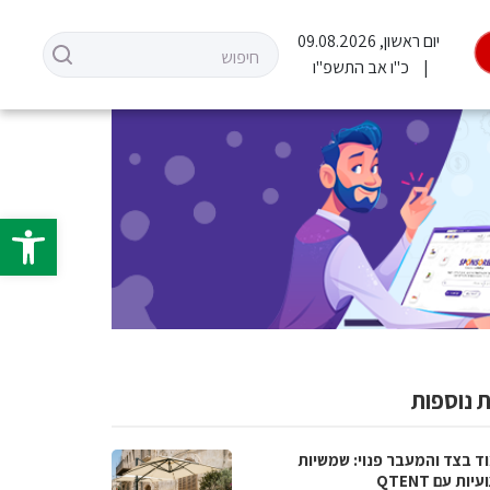
יום ראשון, 09.08.2026
כ"ו אב התשפ"ו
פתח סרגל 
 נוספות
ד בצד והמעבר פנוי: שמשיות
ות עם QTENT