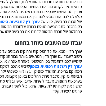
בבואכם לחתום עם חברת הביטוח שלכם, מומלץ להתייעץ
כדאי תמיד לקרוא טוב את האותיות הקטנות שבמסמך א
ועדיין, גם אנשים שבקיאים בתחום עלולים למצוא א
מלשלם להם את המגיע להם. בין אם הגשתם את התביע
של הכנת התביעה, סיוע של
עורך דין לתביעות ביטו
רק בהכנת כתב תביעה מנוסח בצורה שלחברת הביטוח ו
ההחלטה של חברת הביטוח לדחות את התביעה שהגשת
עבדו עם הטובים ביותר בתחום
עורך הדין ימצא את כל הפסיקות והחוקים הנכונים על מנ
חשוב לעבוד עם עורך הדין המתאים ביותר עבור המקרה ש
שיסייע לכם להתנהל בפן המשפטי לאחר תאונה ? או או
עורך דין רשלנות רפואית בצפון
שיביא אתכם למקסימו
תביעות נזיקין. מלבד ניהול ההליכים באופן מקצועי, המ
בערכאות השונות. מעבר לשירות אדיב, אישי ובלתי מ
להציג את לקוחותיו לתוצאות שהוא יכול להשיג עבורם 
פרטים ליצירת קשר.