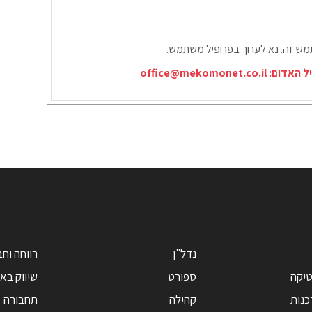
תמש זה. נא לערוך בפרופיל משתמש.
יל האדום:
office@mekomonet.co.il
נדל"ן
רווחה וח
טיקה
ספורט
שיווק בא
כנות
קהילה
תחבורה