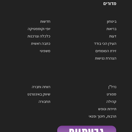
מדורים
ביטחון
חדשות
בריאות
יופי וקוסמטיקה
דעות
כלכלה וצרכנות
העידן הכי בודד
כתבה ראשית
זירת המומחים
משפטי
הצהרת נגישות
נדל"ן
רווחה וחברה
ספורט
שיווק באינטרנט
קהילה
תחבורה
תיירות ונופש
תרבות, חינוך ופנאי