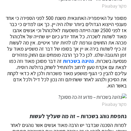
מקור Pixabay
מסופר על האימפריה האתונאית משנת 500 לפני הספירה כי אחד
מענפי הייצוא הגדולים ביותר שלה היה יין. כך אנו למדים כי כבר
אז לפני 2500 שנה הייתה משמעות לאלכוהול וכי אנשים אהבו
מאוד לשתות לשכרה. כל אחד יודע כיום יש שתייה של אלכוהול
מכהה את החושים וגורמת לנו להיות יותר איטיים. אין מה לעשות
זה כיף לשתות בירה או יין אך בסופו של דבר זה משפיע מאוד על
זמן התגובה שלנו. לכן כל כך הרבה מומחים וגם החוק מזהירים
מנסיעה בשכרות.
נהיגה בשכרות
זה דבר מסוכן מאוד וזה כמו
לצאת עם אקדח טעון לרחוב ולהתחיל לשחק ברולטה רוסית.
עליכם להבין כי הגוף מושפע מאוד משכרות ולכן לא כדאי לקחת
את הסיכון ולנהוג לאחר ששתיתם וזה נכון לכל דיל ולכל אדם
באשר הוא.
מקור Pixabay
נתפסת נוהג בשכרות – זה מה שעליך לעשות
למרות הסכנה שבדבר יש הרבה מאוד אנשים אשר נוהגים לאחר