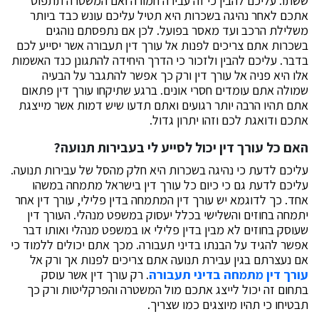
ששתו. עליכם להבין כי זה עבירה חמורה ואם המשטרה תתפוס
אתכם לאחר נהיגה בשכרות היא תטיל עליכם עונש כבד ביותר
משלילת הרכב ועד מאסר בפועל. לכן אם נתפסתם נוהגים
בשכרות אתם צריכים לפנות אל עורך דין תעבורה אשר יסייע לכם
בדבר. עליכם להבין ולזכור כי הדרך היחידה להתגונן כנד האשמות
אלו היא פניה אל עורך דין ורק כך אפשר להתגבר על הבעיה
שמולה אתם עומדים חסרי אונים. ברגע שתיקחו עורך דין פתאום
אתם תהיו הרבה יותר רגועים ואתם תדעו שיש דמות אשר מייצגת
אתכם ודואגת לכם וזהו יתרון גדול.
האם כל עורך דין יכול לסייע לי בעבירות תנועה?
עליכם לדעת כי נהיגה בשכרות היא חלק מהסל של עבירות תנועה.
עליכם לדעת גם כי כיום כל עורך דין בישראל מתמחה במשהו
אחד. כך לדוגמא יש עורך דין המתמחה בדין פלילי, עורך דין אחר
יתמחה בחוזים והשלישי בכלל יעסוק במשפט מנהלי. העורך דין
שעוסק בחוזים לא מבין בדין פלילי או במשפט מנהלי ואותו דבר
אפשר להגיד על הבנתו בדיני תעבורה. מכך אתם יכולים ללמוד כי
אם נעצרתם בגין עבירת תנועה אתם צריכים לפנות אך ורק אל
עורך דין מתמחה בדיני תעבורה
. רק עורך דין אשר עוסק
בתחום זה יכול לייצג אתכם מול המשטרה והפרקליטות ורק כך
תבטיחו כי תהיו מיוצגים כמו שצריך.