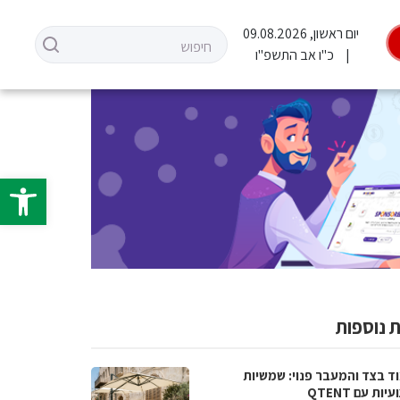
יום ראשון, 09.08.2026
כ"ו אב התשפ"ו
פתח סרגל 
 נוספות
ד בצד והמעבר פנוי: שמשיות
ות עם QTENT