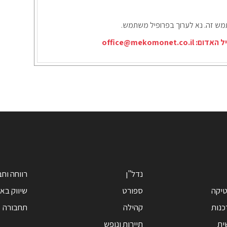
תמש זה. נא לערוך בפרופיל משתמש.
יל האדום:
office@mekomonet.co.il
נדל"ן
רווחה וח
טיקה
ספורט
שיווק בא
כנות
קהילה
תחבורה
ית
תיירות ונופש