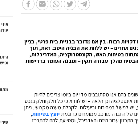
איזי 
עירו
דקויות רבות. בין אם מדובר בבניית בית פרטי, בניין
נים אחרים – יש ללוות את הבניה היטב. זאת, תוך
מתחום בטיחות האש, הקונסטרוקציה, האדריכלות,
היתרו
 להבטיח מהלך עבודה תקין – ומבנה העומד בדרישות
ופישו
מתווכ
ונים בהם אנו מסתובבים מדי יום ביומו צריכים להיות
ת אינסטלציה וכן הלאה – יש לוודא כי כל חלק וחלק בנכס
 יש לפעול במהירות וביעילות. לקבלת מענה מקצועי, ניתן
דים של החברה מורכב ממומחים כדוגמת
יועץ בטיחות
,
יך התכנון עבור היזם והאדריכל, ומסייעת להם להתרכז
שירי