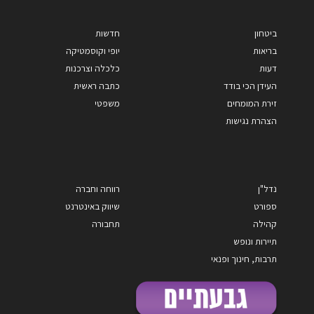
ביטחון
חדשות
בריאות
יופי וקוסמטיקה
דעות
כלכלה וצרכנות
העידן הכי בודד
כתבה ראשית
זירת המומחים
משפטי
הצהרת נגישות
נדל"ן
רווחה וחברה
ספורט
שיווק באינטרנט
קהילה
תחבורה
תיירות ונופש
תרבות, חינוך ופנאי