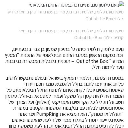
מימין: נועם סלומון, שלומית דבדבני, מירי בן עמרם וורד כהן ברזילי קרדיט
צילום: Out of the Box
מימין: נועם סלומון, שלומית דבדבני, מירי בן עמרם וורד כהן ברזילי
קרדיט צילום: Out of the Box
נועם סלומון, תלמיד כיתה ט' בתיכון שמעון בן צבי בגבעתיים,
זכה במקום הראשון באתגר החגים הבינלאומי של התכנית "המאיץ
המדעי" Out of the Box – תוכנית גלובלית המכשירה בני ובנות
נוער ליזמות חלל.
במסגרת האתגר, תלמידי המאיץ בישראל ובעולם נתבקשו לחשוב
על חג אותו ירצו לחגוג בחלל ולהמציא מוצר חכם וייחודי
שאסטרונאוטים יוכלו לקחת איתם לתחנת החלל הבינלאומית. על
המוצר היה להיות קטן וקל משקל ועמיד למסע אל וב-חלל. סלומון
חשב על חג ליל כל הקדושים האמריקאי (האלווין) ועל הצורך של
אסטרונאוטים לבלות עם בני/בנות המשפחה הקטנים במסורת
"תעלול או ממתק". הוא המציא את PumpRing ויצר אתר
אינטרנט ייעודי ומודל בתלת ממד של דלעת שהאסטרונאוטים
יוכלו להדפיס בתחנת החלל הבינלאומית. הדלעת משמשת כחור