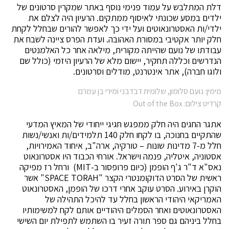
דלת המתלבש על עמוד פנימי נוסף באתר שמקרין סרטונים של
ילדים במסע שכונתי לאיסוף ממתקים. הרעיון היה לצלם את
ילדי/ות האסטרונאוטים ועל ידי כך לאפשר להורים שבחלל לקחת
חלק יותר אקטיבי במסורת האהובה. ועדת הפרס ציינה לשבח את
עבודתו של נועם שהייתה מקורית, מילאה אחר כל האלמנטים
הנדרשים וכללה תחקיר, יישום מלא של הרעיון היזמי (כולל שם
ולוגו חברה), אתר אינטרנט, מודלים וסרטונים.
מימין: נועם סלומון, שלומית דבדבני ומירי בן עמרם
קרדיט צילום: Out of the Box
אתגר החגים היה חלק ממפגש חגיגי ייחודי של המאיץ המדעי
שהתקיים בחנוכה, בו לקחו חלק 140 תלמידים/ות ואנשי/נשות
חלל מ-7 מדינות שונות – טורקיה, ארה"ב, איחוד האמירויות,
אסטוניה, איטליה, פנמה וישראל. אורחי הכבוד היו אסטרונאוט
נאס"א ד"ר ג'ף הופמן (כיום פרופסור ב-MIT) ורחל רז מפיקה
ראשית של הסרט הדוקומנטרי הקצר "SPACE TORAH" אשר
הוקרן באירוע. הסרט עוקב אחרי דרכו של הופמן, האסטרונאוט
האמריקאי היהודי הראשון בחלל עד להיכל התהילה של
האסטרונאוטים ואחר הסמלים היהודיים אותם לקח למשימותיו
בחלל ביניהם גם ספר תורה זעיר בו השתמש לתפילת יום השישי