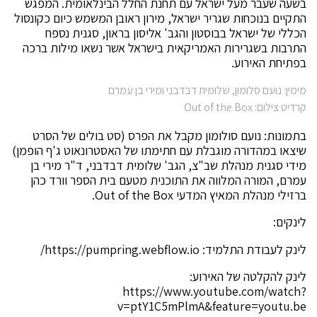
בשעה שעבר מעל ישראל עם תחנת החלל הבינלאומית. המפגש
התקיים בנוכחות שגריר ישראל, מירון ראובן המשמש כיום כקונסול
הכללי של ישראל בבוסטון והגב' אליסון בראון, סגנית נספח
התרבות בשגרירות האמריקאית בישראל אשר נשאו מילות ברכה
בפתיחת האירוע.
מימין: נועם סלומון, שלומית דבדבני ומירי בן עמרם
קרדיט צילום: Out of the Box
בתמונות: נועם סולומון מקבל את הפרס (סט בולים של הסרט
שיצאו במהדורה מוגבלת עם חתימתו של האסטרונאוט ג'ף הופמן)
מידי סגנית מנהלת שב"צ, הגב' שלומית דבדבני, ד"ר מירי בן
עמרם, המורה המלווה את התוכנית מטעם בית הספר וורד כהן
ברזילי מנהלת המאיץ המדעי Out of the Box.
לינקים:
לינק לעבודת התלמיד: https://pumpring.webflow.io/
לינק להקלטה של האירוע:
https://www.youtube.com/watch?
v=ptY1C5mPlmA&feature=youtu.be