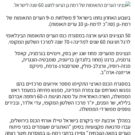
בשבוע האחרון נחתו בישראל 9 משלחות מ-9 הערים התאומות של
רמת-גן (סה"כ לרמת-גן 10 ערים תאומות).
50 הנציגים הגיעו ארצה במסגרת כנס הערים התאומות הבינלאומי
לרגל חגיגות 60 שנים למדינה ו-70 שנה למרכז השלטון המקומי.
הנציגים מהערים: מחוז שנג יאן בסין, ויינהיים בגרמניה, קאסל
גרמניה, ברנט (מחוז בלונדון) בריטניה, סומבטיה-הונגריה,
פנזה-רוסיה, וורצלב-פולין, שטרסבורג-צרפת, פיניקס
אריזונה-ארה"ב.
במסגרת הכנס הארצי התקיימו מספר אירועים מרכזיים בהם
נפגשו האורחים עם צמרת המדינה, מפגש פתיחה במעמד ראש
הממשלה, השרה האחראית על מטה חגיגות ה-60 רוחמה אברהם
בלילא, שר הפנים, יו"ר מרכז השלטון המקומי, עדי אלדר, ובכירים
נוספים ממשרדי הממשלה.
במהלך ארבעת ימי ביקורם בישראל טיילו אורחי הכנס בירושלים,
עברו סדנאות מקצועיות בסימן "האתגרים שעומדים בפני פיתוח
הערים במאה הנוכחית" וסיירו ברחבי רמת-גן במוסדות חינוך רווחה