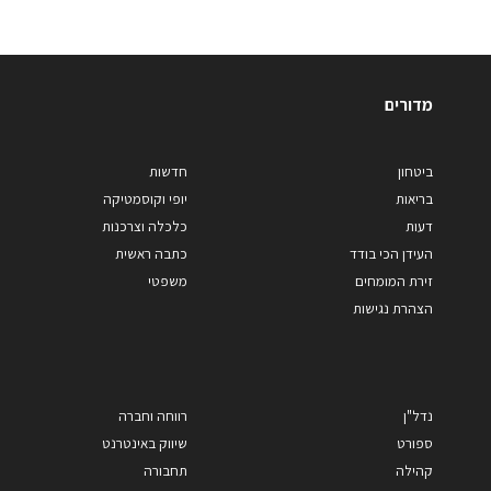
מדורים
ביטחון
חדשות
בריאות
יופי וקוסמטיקה
דעות
כלכלה וצרכנות
העידן הכי בודד
כתבה ראשית
זירת המומחים
משפטי
הצהרת נגישות
נדל"ן
רווחה וחברה
ספורט
שיווק באינטרנט
קהילה
תחבורה