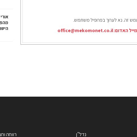
אורי 
תמש זה. נא לערוך בפרופיל משתמש.
מהפכ
הישר
ייל האדום:
office@mekomonet.co.il
נדל"ן
רווחה וח