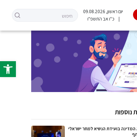
יום ראשון, 09.08.2026
כ"ו אב התשפ"ו
פתח סרגל 
 נוספות
 המדינה בועידת הנשיא למחר ישראלי
ף