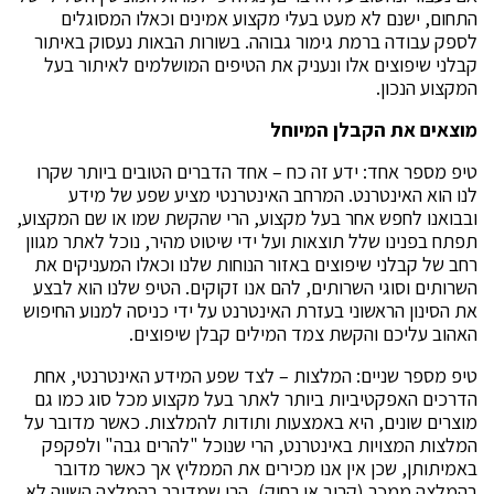
התחום, ישנם לא מעט בעלי מקצוע אמינים וכאלו המסוגלים
לספק עבודה ברמת גימור גבוהה. בשורות הבאות נעסוק באיתור
קבלני שיפוצים אלו ונעניק את הטיפים המושלמים לאיתור בעל
המקצוע הנכון.
מוצאים את הקבלן המיוחל
טיפ מספר אחד: ידע זה כח – אחד הדברים הטובים ביותר שקרו
לנו הוא האינטרנט. המרחב האינטרנטי מציע שפע של מידע
ובבואנו לחפש אחר בעל מקצוע, הרי שהקשת שמו או שם המקצוע,
תפתח בפנינו שלל תוצאות ועל ידי שיטוט מהיר, נוכל לאתר מגוון
רחב של קבלני שיפוצים באזור הנוחות שלנו וכאלו המעניקים את
השרותים וסוגי השרותים, להם אנו זקוקים. הטיפ שלנו הוא לבצע
את הסינון הראשוני בעזרת האינטרנט על ידי כניסה למנוע החיפוש
האהוב עליכם והקשת צמד המילים קבלן שיפוצים.
טיפ מספר שניים: המלצות – לצד שפע המידע האינטרנטי, אחת
הדרכים האפקטיביות ביותר לאתר בעל מקצוע מכל סוג כמו גם
מוצרים שונים, היא באמצעות ותודות להמלצות. כאשר מדובר על
המלצות המצויות באינטרנט, הרי שנוכל "להרים גבה" ולפקפק
באמיתותן, שכן אין אנו מכירים את הממליץ אך כאשר מדובר
בהמלצה ממכר (קרוב או רחוק), הרי שמדובר בהמלצה השווה לא