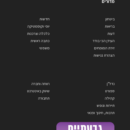
מדורים
ביטחון
חדשות
בריאות
יופי וקוסמטיקה
דעות
כלכלה וצרכנות
העידן הכי בודד
כתבה ראשית
זירת המומחים
משפטי
הצהרת נגישות
נדל"ן
רווחה וחברה
ספורט
שיווק באינטרנט
קהילה
תחבורה
תיירות ונופש
תרבות, חינוך ופנאי