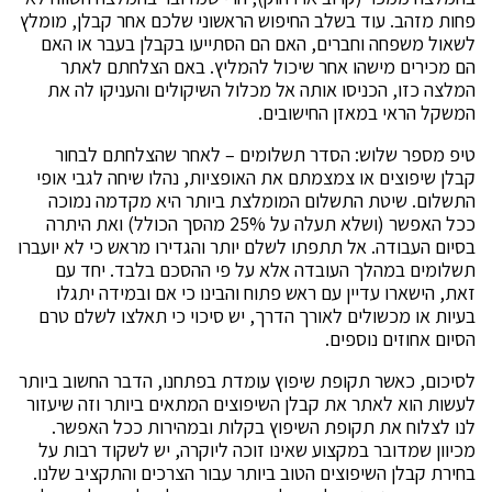
פחות מזהב. עוד בשלב החיפוש הראשוני שלכם אחר קבלן, מומלץ
לשאול משפחה וחברים, האם הם הסתייעו בקבלן בעבר או האם
הם מכירים מישהו אחר שיכול להמליץ. באם הצלחתם לאתר
המלצה כזו, הכניסו אותה אל מכלול השיקולים והעניקו לה את
המשקל הראי במאזן החישובים.
טיפ מספר שלוש: הסדר תשלומים – לאחר שהצלחתם לבחור
קבלן שיפוצים או צמצמתם את האופציות, נהלו שיחה לגבי אופי
התשלום. שיטת התשלום המומלצת ביותר היא מקדמה נמוכה
ככל האפשר (ושלא תעלה על 25% מהסך הכולל) ואת היתרה
בסיום העבודה. אל תתפתו לשלם יותר והגדירו מראש כי לא יועברו
תשלומים במהלך העובדה אלא על פי ההסכם בלבד. יחד עם
זאת, הישארו עדיין עם ראש פתוח והבינו כי אם ובמידה יתגלו
בעיות או מכשולים לאורך הדרך, יש סיכוי כי תאלצו לשלם טרם
הסיום אחוזים נוספים.
לסיכום, כאשר תקופת שיפוץ עומדת בפתחנו, הדבר החשוב ביותר
לעשות הוא לאתר את קבלן השיפוצים המתאים ביותר וזה שיעזור
לנו לצלוח את תקופת השיפוץ בקלות ובמהירות ככל האפשר.
מכיוון שמדובר במקצוע שאינו זוכה ליוקרה, יש לשקוד רבות על
בחירת קבלן השיפוצים הטוב ביותר עבור הצרכים והתקציב שלנו.