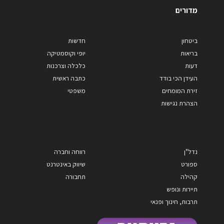
מדורים
ביטחון
חדשות
בריאות
יופי וקוסמטיקה
דעות
כלכלה וצרכנות
העידן הכי בודד
כתבה ראשית
זירת המומחים
משפטי
הצהרת נגישות
נדל"ן
רווחה וחברה
ספורט
שיווק באינטרנט
קהילה
תחבורה
תיירות ונופש
תרבות, חינוך ופנאי