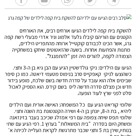
להשקת בית קפה לילדים הגיעו אורחים רבים, את האורחים
הקטנים עם הוריהם קיבלו גלעד אלמוג וניר אדרי מבעלי רשת קפה
גרג, אשר הכינו לכבודם קוקטייל ארוחה מהתפריט הילדים,
מתנות והפתעות אחרות. בשעה שהזאטוטים שיחקו במשחקייה
הצמודה לקפה, להורים היה זמן "להתמנגל".
הגיעו עם הילדים: ניקי גולדשטיין הגיע עם הבן גיא בן ה-3 וחצי.
כשהוצעו לניקי קאפקייס סרב בנימוס מטעמי דיאטה. כמו כן סיפר
שבימים אלה הוא עובד על סדרה חדשה בשם שלכת, מופע בידור
חדש וכן מצלם סדרה חדשה ליס בשם קידס. הוא הספיק לאכול
סלט לפני שרץ לעוד הופעה.
שלומי קוריאט הגיע עם כל המשפחה: האישה אורית ועם הילדים
ליהיא , בת ה-8, יונתן בן ה-4 ושירה הקטנטונת בת השנה וחצי.
שלומי תפס שיחה צפופה עם רפי אמזלג שכיכב בעבר בזינזאנה
ומשחק היום בסדרה "בית המשאלות" בערוץ 1. רפי הגיע עם שתי
בנותיו,שירן בת 5 וחצי שכבר מתרגשת לקראת העלייה לכיתה א'