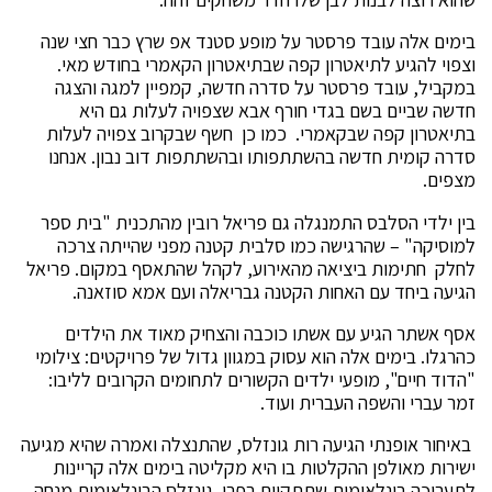
בימים אלה עובד פרסטר על מופע סטנד אפ שרץ כבר חצי שנה
וצפוי להגיע לתיאטרון קפה שבתיאטרון הקאמרי בחודש מאי.
במקביל, עובד פרסטר על סדרה חדשה, קמפיין למגה והצגה
חדשה שביים בשם בגדי חורף אבא שצפויה לעלות גם היא
בתיאטרון קפה שבקאמרי. כמו כן חשף שבקרוב צפויה לעלות
סדרה קומית חדשה בהשתתפותו ובהשתתפות דוב נבון. אנחנו
מצפים.
בין ילדי הסלבס התמנגלה גם פריאל רובין מהתכנית "בית ספר
למוסיקה" – שהרגישה כמו סלבית קטנה מפני שהייתה צרכה
לחלק חתימות ביציאה מהאירוע, לקהל שהתאסף במקום. פריאל
הגיעה ביחד עם האחות הקטנה גבריאלה ועם אמא סוזאנה.
אסף אשתר הגיע עם אשתו כוכבה והצחיק מאוד את הילדים
כהרגלו. בימים אלה הוא עסוק במגוון גדול של פרויקטים: צילומי
"הדוד חיים", מופעי ילדים הקשורים לתחומים הקרובים לליבו:
זמר עברי והשפה העברית ועוד.
באיחור אופנתי הגיעה רות גונזלס, שהתנצלה ואמרה שהיא מגיעה
ישירות מאולפן ההקלטות בו היא מקליטה בימים אלה קריינות
לתערוכה בינלאומית שתתקיים בפרו. גונזלס הבינלאומית מנחה