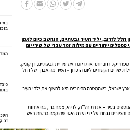
באיז
בזכוי
 הלל לזרוב, יליד העיר גבעתיים, הנחשב כיום לאמן
 ספסלים ייחודיים עם מילות זמר עברי של שירי יום
המדר
רוייקט רחב יותר אותו יזם ראש עיריית גבעתיים, רן קוניק.
לות שירים הקשורים ליום הזכרון – השיר מה אברך של רחל
כיצד
 ארץ ישראל, כשהמטרה החינוכית היא לחשוף את ילדי העיר
בתחו
וספים בעיר – אגדת הל"ה, לו יהי, צמח בר , בהיאחזות
ם והציורים נבחרו על ידי ועדת היגוי שהוקמה ברשות ראש
הסכמ
זה קר