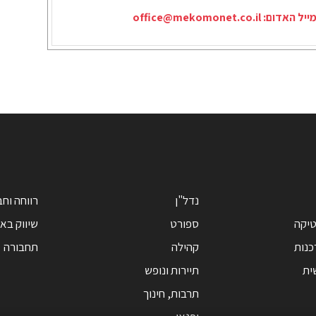
ייל האדום:
office@mekomonet.co.il
נדל"ן
רווחה וח
טיקה
ספורט
שיווק בא
כנות
קהילה
תחבורה
ית
תיירות ונופש
תרבות, חינוך