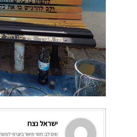
ישראל נצח
שים לב: חסר תיאור ביוגרפי למש