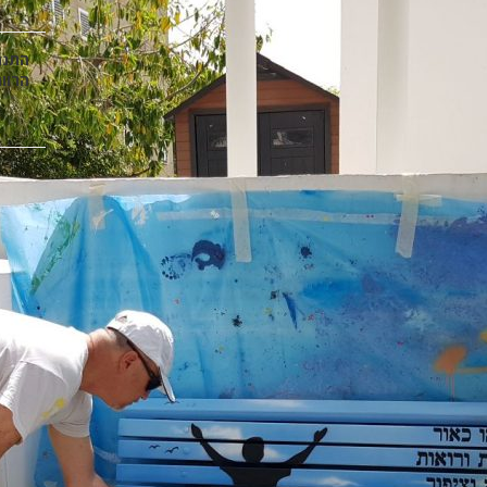
התנה
הרוו