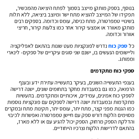
בנוסף, בספק מותקן מייצב בסמוך לפתח היציאה מהמכשיר,
תפקידו של המייצב להוציא מתח ישר ומיוצב ביציאה, ללא תלות
בשינויי טמפרטורה, מתח כניסה, עומס וכדומה. בספקים רבים
מותקן מאוורר או אמצעי קירור אחר כמו צלעות קירור, חריצי
אוורור וכדומה.
כל
ספק כוח
נדרש לפונקציות מעט שונות בהתאם לאפליקציה
וליישומים הנעשים בו, ישנם שני סוגים עיקריים של ספקים- לינארי
וממותג.
ספקי כוח מתקדמים
בענפי התעשייה השונים, בעיקר בתעשייה עתירת ידע ובענף
הרפואה, כמו גם במעבדות מחקר בתחומים שונים, ישנה דרישה
לספקי כוח אמינים, עמידים, איכותיים ומתקדמים. בתעשיות
מתקדמות ובמעבדות ישנה דרישה לספקים עם פונקציות נוספות
כמו הגנות מפני קצר, מתח יתר, עומס יתר, תקינות מתח ובמקרים
מסוימים הלקוח דורש ספק עם חיישן טמפרטורה ואפשרות לכיבוי
והדלקת הספק מרחוק. הספק יכול להגיע עם או ללא מארז,
בהתאם לדרישות הלקוח וצרכיו הייחודיים.