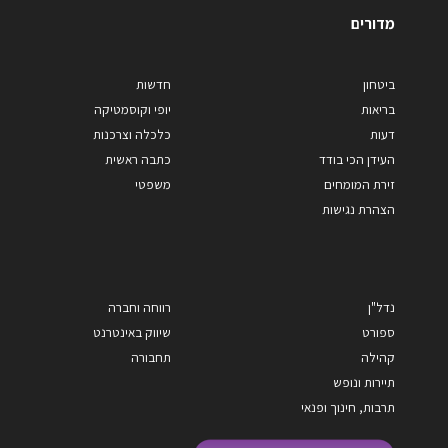
מדורים
ביטחון
חדשות
בריאות
יופי וקוסמטיקה
דעות
כלכלה וצרכנות
העידן הכי בודד
כתבה ראשית
זירת המומחים
משפטי
הצהרת נגישות
נדל"ן
רווחה וחברה
ספורט
שיווק באינטרנט
קהילה
תחבורה
תיירות ונופש
תרבות, חינוך ופנאי