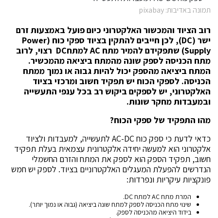
תמונה באדיבות: pixabay
רוב הציוד והמכשור האלקטרוני כיום פועל באמצעות זרם
ישר (DC), לכן חייבים להתקין בציוד ספקי כוח (Power
Supply) שתפקידם להמיר מתח AC למתחDC רצוי, לרוב
מתח הכניסה לספק שונה מהמתח ביציאה מהמכשיר.
המתח ביציאה מהספק יכול להיות גבוה או נמוך ממתח
הכניסה. לספקי הכוח יש תפקיד חשוב ומרכזי בציוד
האלקטרוני, יש לספקים ביקוש רב בכל ענפי התעשייה
ובמעבדות מחקר שונות.
מהו התפקיד של ספקי הכוח?
כדאי לדעת כי ספק כוח AC-DC לתעשייה, למעבדות ולציוד
אלקטרוני הוא למעשה יחידה אלקטרונית עצמאית בעלת תפקיד
חשוב, תפקיד הספק הוא לספק את המתח והזרם החשמלי
הנדרשים להפעלת המעגלים האלקטרוניים בציוד. לספק יש חמש
פונקציות עיקריות ונפרדות:
המרת מתח AC למתח DC.
שינוי מתח הכניסה לספק למתח שונה ביציאה (גבוה או נמוך יותר).
בידוד היציאה מהכניסה לספק.