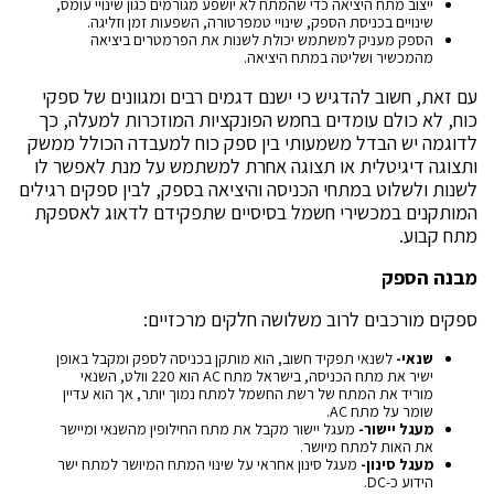
ייצוב מתח היציאה כדי שהמתח לא יושפע מגורמים כגון שינויי עומס,
שינויים בכניסת הספק, שינויי טמפרטורה, השפעות זמן וזליגה.
הספק מעניק למשתמש יכולת לשנות את הפרמטרים ביציאה
מהמכשיר ושליטה במתח היציאה.
עם זאת, חשוב להדגיש כי ישנם דגמים רבים ומגוונים של ספקי
כוח, לא כולם עומדים בחמש הפונקציות המוזכרות למעלה, כך
לדוגמה יש הבדל משמעותי בין ספק כוח למעבדה הכולל ממשק
ותצוגה דיגיטלית או תצוגה אחרת למשתמש על מנת לאפשר לו
לשנות ולשלוט במתחי הכניסה והיציאה בספק, לבין ספקים רגילים
המותקנים במכשירי חשמל בסיסיים שתפקידם לדאוג לאספקת
מתח קבוע.
מבנה הספק
ספקים מורכבים לרוב משלושה חלקים מרכזיים:
שנאי-
לשנאי תפקיד חשוב, הוא מותקן בכניסה לספק ומקבל באופן
ישיר את מתח הכניסה, בישראל מתח AC הוא 220 וולט, השנאי
מוריד את המתח של רשת החשמל למתח נמוך יותר, אך הוא עדיין
שומר על מתח AC.
מעגל יישור-
מעגל יישור מקבל את מתח החילופין מהשנאי ומיישר
את האות למתח מיושר.
מעגל סינון-
מעגל סינון אחראי על שינוי המתח המיושר למתח ישר
הידוע כ-DC.