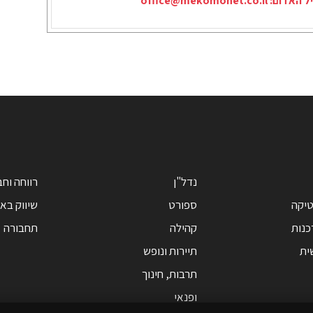
יל האדום:
office@mekomonet.co.il
נדל"ן
רווחה וח
טיקה
ספורט
שיווק בא
כנות
קהילה
תחבורה
ית
תיירות ונופש
תרבות, חינוך
ופנאי