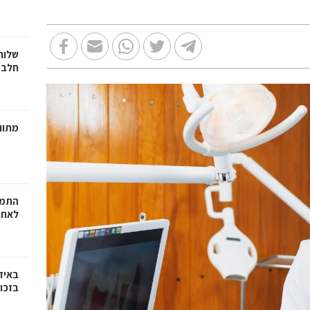
שלוח
חלב 
מתווכ
התמו
לאחר
באיז
בזכוי