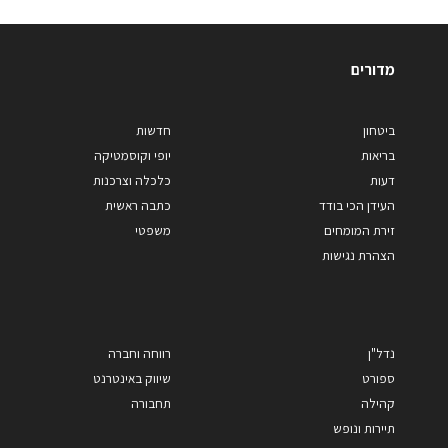
מדורים
ביטחון
חדשות
בריאות
יופי וקוסמטיקה
דעות
כלכלה וצרכנות
העידן הכי בודד
כתבה ראשית
זירת המומחים
משפטי
הצהרת נגישות
נדל"ן
רווחה וחברה
ספורט
שיווק באינטרנט
קהילה
תחבורה
תיירות ונופש