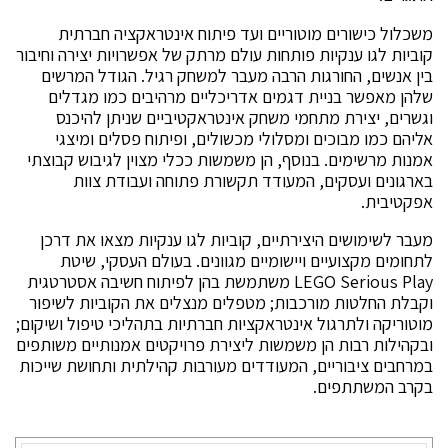
משכלול כישורים מוטוריים ועד פיתוח אינטראקציה חברתית
קוביות לגו ענקיות פותחות עולם מרתק של אפשרויות יצירה וחיבור
בין אנשים, החורגות הרבה מעבר למשחק רגיל. הגודל המרשים
שלהן מאפשר בניית דגמים אדריכליים מרהיבים כמו מגדלים
וגשרים, יצירת מתחמי משחק אינטראקטיביים שניתן להיכנס
אליהם כמו מבוכים ומסלולי מכשולים, ופיתוח פסלים ומיצגי
אמנות מרשימים. בנוסף, הן משמשות ככלי מצוין לגיבוש קבוצתי
בארגונים ועסקים, המעודד תקשורת פתוחה ועבודת צוות
אפקטיבית.
מעבר לשימושים היצירתיים, קוביות לגו ענקיות מצאו את דרכן
לתחומים מקצועיים ויישומיים מגוונים. בעולם העסקי, שיטת
LEGO Serious Play משתמשת בהן לפיתוח חשיבה אסטרטגית
וקבלת החלטות מורכבות; מטפלים מנצלים את הקוביות לשיפור
מוטוריקה ולתרגול אינטראקציות חברתיות בתהליכי טיפול ושיקום;
ובקהילות רבות הן משמשות ליצירת פרויקטים אמנותיים משותפים
במרחבים ציבוריים, המעודדים מעורבות קהילתית ותחושת שייכות
בקרב המשתתפים.