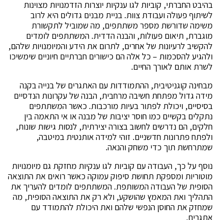
בהיבט החברתי, קוביות לגו ענקיות יוצרות הזדמנויות מצוינות
לשיתוף פעולה ועבודת צוות. בניית מבנים גדולים היא לרוב
משימה שדורשת מספר משתתפים, מה שמוביל לתקשורת
מוגברת, תיאום פעולות, והבנה הדדית. המשתתפים לומדים
להקשיב לרעיונות של אחרים, לתרום את הידע והמיומנויות שלהם,
ולהגיע להסכמות – כל אלה הם כישורים חברתיים חיוניים שימשיכו
לשרת אותם לאורך החיים.
מבחינה קוגניטיבית, ההתמודדות עם האתגרים של בנייה בקנה
מידה גדול מפתחת חשיבה מרחבית, הבנה של עקרונות הנדסיים
בסיסיים, ויכולת לפתור בעיות מורכבות. כאשר המשתתפים
נתקלים בקשיים כמו חוסר יציבות של מבנה או אי התאמה בין
חלקים, הם נדרשים לחשוב בצורה יצירתית, לנסות גישות שונות,
ולפתח פתרונות חדשניים. זוהי למידה אותנטית במיטבה,
שמתרחשת תוך כדי משחק והנאה.
נוסף על כך, העבודה עם קוביות לגו ענקיות מחזקת גם מיומנויות
מוטוריות ומספקת תחושת סיפוק עמוקה כאשר רואים את התוצאה
הסופית של העבודה המשותפת. המשתתפים לומדים להעריך את
התהליך ואת המאמץ שהושקע, ולא רק את התוצאה הסופית, מה
שמחזק את החוסן הנפשי שלהם ואת היכולת להתמודד עם
אתגרים.