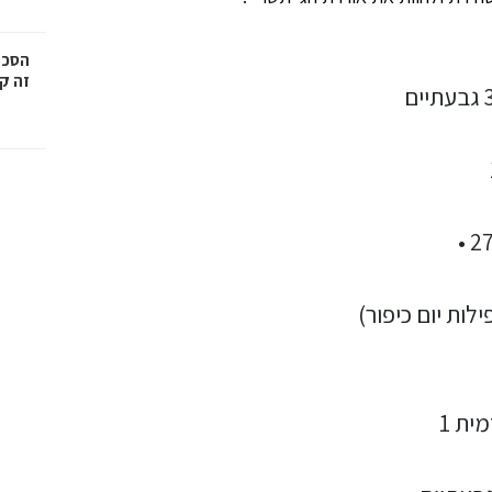
הסכמ
זה קר
ית 1