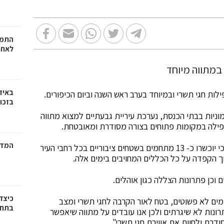
התמו
לאחר
באיז
ות חגי תשרי ובמיוחד בערב ראש השנה וביום הכיפורים.
בזכוי
וניות בבתי הכנסת, נערכת עיריית גבעתיים למצוא מתווה
פילה במקומות פתוחים בצורה מסודרת ומאובטחת.
המדר
לפי המתווה שנבנה על ידי אנשי המקצוע בעירייה עולה כי יוכשרו כ- 13 מתחמים בשטחים ציבוריים בכל רחבי העיר
 הקפדה על כל הכללים המחויבים בימים אלה.
 וכן פתרונות הצללה כגון אוהלים.
כיצד
בימים לא פשוטים, בטח לאור הקרבה לחגי תשרי ומצב
בתחו
ונות לא שיגרתים ולכן אנו עובדים על מתווה שיאפשר
רת ולחוות את אווירת חגי תשרי".