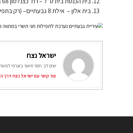
בית הכנסת בית ט"ל – רח' כצנלסון 68 גבעתיים
בית אלון – אילת 8 גבעתיים– (רק בתפילות יום כיפור)
ישראל נצח
שים לב: חסר תיאור ביוגרפי למש
צור קשר עם ישראל נצח דרך המ