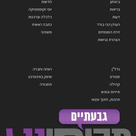
ביטחון
חדשות
בריאות
יופי וקוסמטיקה
דעות
כלכלה וצרכנות
העידן הכי בודד
כתבה ראשית
זירת המומחים
משפטי
הצהרת נגישות
נדל"ן
רווחה וחברה
ספורט
שיווק באינטרנט
קהילה
תחבורה
תיירות ונופש
תרבות, חינוך ופנאי