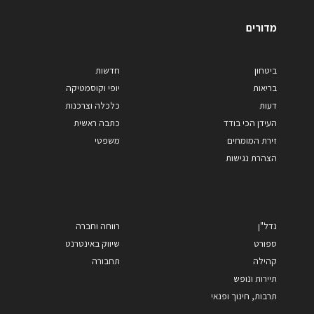
מדורים
ביטחון
חדשות
בריאות
יופי וקוסמטיקה
דעות
כלכלה וצרכנות
העידן הכי בודד
כתבה ראשית
זירת המומחים
משפטי
הצהרת נגישות
נדל"ן
רווחה וחברה
ספורט
שיווק באינטרנט
קהילה
תחבורה
תיירות ונופש
תרבות, חינוך ופנאי