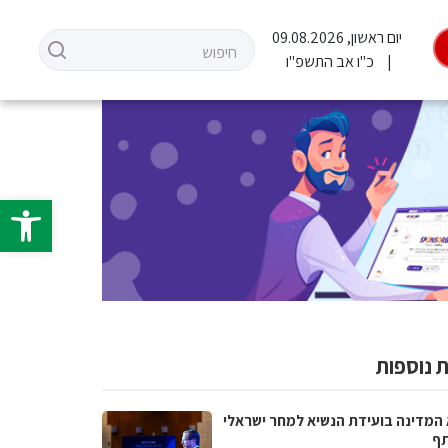
יום ראשון, 09.08.2026
כ"ו אב התשפ"ו
פתח סרגל 
 נוספות
 המדינה בועידת הנשיא למחר ישראלי
ף