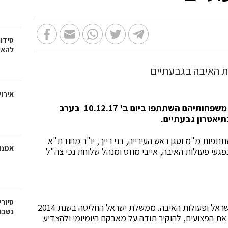
סידו
להאי
אירוע
מאות פצועי מערכות ישראל ופעולות האיבה ובני משפחותיהם השתתפו ביום ב' 10.12.17 בערב
יאטרון גבעתיים.
תפות מ"מ וסגן ראש העירייה, בני רייך, יו"ר מחוז ת"א
אמנו
 נפגעי פעולות האיבה, אייבי מוזס ומנהל שלוחת נכי צה"ל
סיורי
בישראל, חיים כיום למעלה מ-70,000 פצועי מערכות ישראל ופעולות האיבה. ממשלת ישראל החליטה בשנת 2014
נשכח
את הפצועים, להוקיר תודה על מאבקם היומיומי ולהצדיע