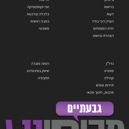
בריאות
יופי וקוסמטיקה
דעות
כלכלה וצרכנות
העידן הכי בודד
כתבה ראשית
זירת המומחים
משפטי
הצהרת נגישות
נדל"ן
רווחה וחברה
ספורט
שיווק באינטרנט
קהילה
תחבורה
תיירות ונופש
תרבות, חינוך ופנאי