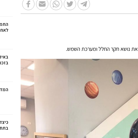
התמו
לאחר
ה, את נושא חקר החלל ומערכת השמש.
באיז
בזכוי
המדר
כיצד
בתחו