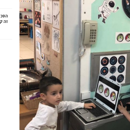
הסכמ
זה קר