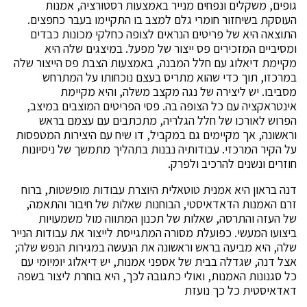
גופים, משקלים ונפחים מנייר באמצעות רסטורציה, אמנות
העוסקת בשיחזור חומרי גלם למצב בו התקיימו בעבר כחפצים.
התוצאה היא של פריטים הנראים לצופה כחלקי מכונות כבדים
ומסיביים המזכירים פס ייצור של מפעל. במיצגים שלה היא
מקיימת דיאלוג עם חלל המבנה, באמצעות הצבת פס הייצור שלה
במרכזו, תוך כדי שהוא מתריס בעצם נוכחותו על המתרחש
מסביבו. יש ליצירה של נגה מקצב משלה, והיא מקיימת
אינטראקציה עם כל הצופה בה. פסי הפריטים המוצבים במיצב,
הפרוש לאורכו של חלל הגלריה, מתכתבים עם עצמם בראש
וראשונה, אך מקיימים גם במקביל, דו שיח עם היצירות המטפסות
על הקיר המרכזי. עבודותיה נבנות בתהליך מתמשך של ניסיונות
חוזרים ונשנים להרכיב ולפרק.
דנה בראון היא אמנית טוטאלית היוצרת עבודות מופשטות, ברוח
זרם האמנות הדאדאיסטי, הבוחנות שאלות של חיבור והתאמה,
של העזה והתרסה, שאלות של תכנון המתווה מול משמעויות
ביצועו המעשי. כפועלת מסורה המתגייסת לייצור את עבודות הנייר
שלה, היא מביעה בראש וראשונה את הנעשה במגירות הנפש שלה;
אצל דנה, שגדלה בבית של אספני אמנות, יש דיאלוג יומיומי עם
כל סגנונות האמנות, ואולי כתגובה לכך, היא בוחרת ליצור בשפה
דאדאיסטית כל כך נועזת