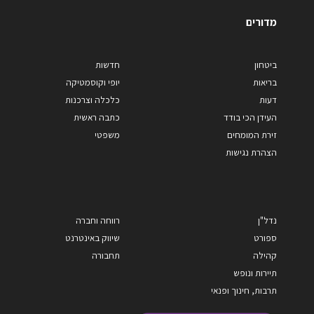
מדורים
ביטחון
חדשות
בריאות
יופי וקוסמטיקה
דעות
כלכלה וצרכנות
העידן הכי בודד
כתבה ראשית
זירת המומחים
משפטי
הצהרת נגישות
נדל"ן
רווחה וחברה
ספורט
שיווק באינטרנט
קהילה
תחבורה
תיירות ונופש
תרבות, חינוך ופנאי