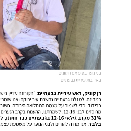
בני נוער בפופ אפ חיסונים
באדיבות עיריית גבעתיים
רן קוניק, ראש עיריית גבעתיים
: "הקורונה עדיין בי
במדינה. למזלנו גבעתיים נחשבת עיר ירוקה ואנו שומר
בבידוד. כדי לשמור על מגמת התחלואה הירודה, חשוב ל
מרוכזים לבני 12-16. לשמחתנו, ההענות בקרב הנערים והנערות הייתה גבוהה ויום החיסונים התנהל בסדר מופתי.
בלבד.
אני מודה להורים ולבני הנוער על משמעת עצמית