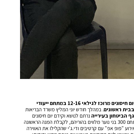
ארגנה יום חיסונים מרוכז לגילאי 12-16 במתחם ייעודי
בית ראשונים
. במהלך חודש יוני המליץ משרד הבריאות
ף הביטחון בעירייה
נרתם לנושא וקידם יום חיסונים
מרוכז במתחם נגיש במרכז העיר. ביום רביעי הגיעו למתחם 300 בני נוער מלווים בהוריהם, לקבלת המנה הראשונה
אירוע "פופ אפ" עם קרטיבים ודי.ג'י שהקלילו את האווירה