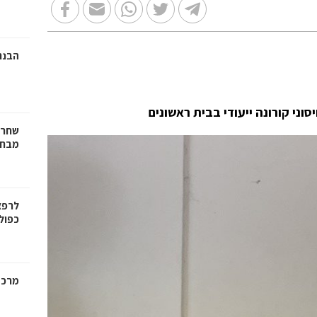
הבנת
בבית ראשונים
שחרו
מבחנ
לרפא
כפול
מרכז