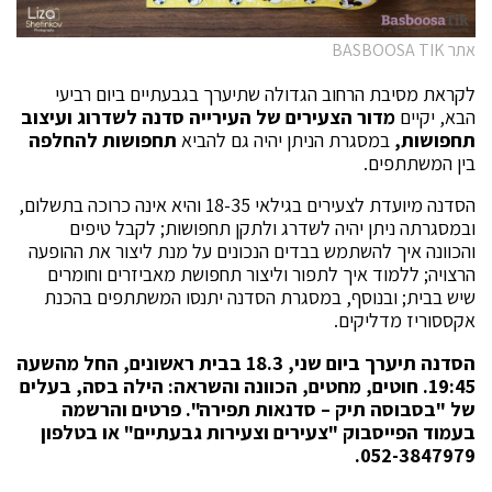
אתר BASBOOSA TIK
לקראת מסיבת הרחוב הגדולה שתיערך בגבעתיים ביום רביעי
הבא, יקיים
מדור הצעירים של העירייה סדנה לשדרוג ועיצוב
תחפושות,
במסגרת הניתן יהיה גם להביא
תחפושות להחלפה
בין המשתתפים.
הסדנה מיועדת לצעירים בגילאי 18-35 והיא אינה כרוכה בתשלום,
ובמסגרתה ניתן יהיה לשדרג ולתקן תחפושות; לקבל טיפים
והכוונה איך להשתמש בבדים הנכונים על מנת ליצור את ההופעה
הרצויה; ללמוד איך לתפור וליצור תחפושת מאביזרים וחומרים
שיש בבית; ובנוסף, במסגרת הסדנה יתנסו המשתתפים בהכנת
אקססוריז מדליקים.
הסדנה תיערך ביום שני, 18.3 בבית ראשונים, החל מהשעה
19:45. חוטים, מחטים, הכוונה והשראה: הילה בסה, בעלים
של "בסבוסה תיק – סדנאות תפירה". פרטים והרשמה
בעמוד הפייסבוק "צעירים וצעירות גבעתיים" או בטלפון
052-3847979.