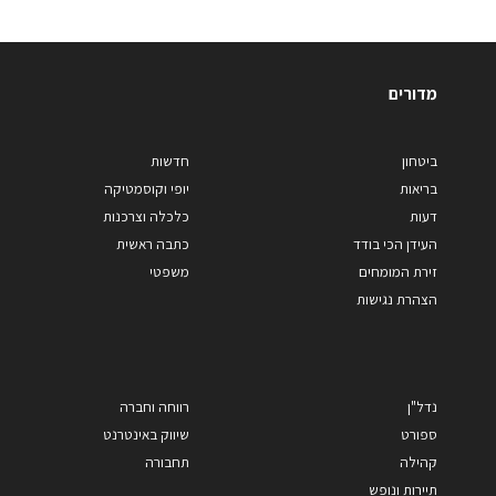
מדורים
ביטחון
חדשות
בריאות
יופי וקוסמטיקה
דעות
כלכלה וצרכנות
העידן הכי בודד
כתבה ראשית
זירת המומחים
משפטי
הצהרת נגישות
נדל"ן
רווחה וחברה
ספורט
שיווק באינטרנט
קהילה
תחבורה
תיירות ונופש