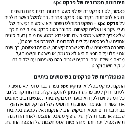
היתרונות המרובים של פרקט
spc
כאמור, לסוג פרקט זה יש לא מעט יתרונות ורבים מהם נחשבים
דווקא לחסרונות בקרב סוגי פרקט אחרים. כך למשל כאשר הולכים
על
פרקט
spc
– השקט המוחלט נשמר ולא שומעים נקישות של
נעלי עקב או נעליים קשיחות. מדובר בסוג פרקט עמיד למים כך
שלא צריך לחשוש ממצב שבו הוא יבוא במגע עם מים (בעוד סוגים
אחרים של פרקטים עלולים להתרומם ולהיהרס אם יירטבו),
השכבה החיצונית שלו היא שכבה קשיחה, שקופה ואטומה, כך שגם
אם ייפלו עליה חפצים היא לא נפגמת או נשרטת ותשמור על
מראה מושלם ויפה. בבתים שגרים בהם משפחות עם ילדים זהו
שיקול חשוב וקריטי.
הפופולריות של פרקטים בשימושים ביתיים
התקנת פרקט בכלל או
פרקט
spc
בפרט כבר מזמן לא נחשבת
לטרנד חולף. סוג פרקט זה ניתן להתקנה קלה, נוחה וחזקה על גבי
כל המשטחים ולכן הוא מועדף ומבוקש ביותר. אנשים רבים אוהבים
את האווירה הנעימה המחבקת והחמימה של הפרקט ומראה העץ
בבית ובחדרים ומכאן הביקוש הרב להתקנות אלה כמעט בכל בית
שנבנה או עובר תהליך של שיפוץ מסיבי. התוצאה לאחר ההתקנה
תהיה אפילו יפה יותר מההדמיות הממוחשבות של הרצפה החדשה.