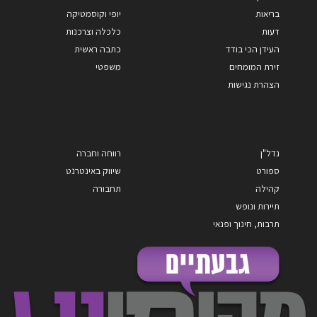
בריאות
יופי וקוסמטיקה
דעות
כלכלה וצרכנות
העידן הכי בודד
כתבה ראשית
זירת המומחים
משפטי
הצהרת נגישות
נדל"ן
רווחה וחברה
ספורט
שיווק באינטרנט
קהילה
תחבורה
תיירות ונופש
תרבות, חינוך ופנאי