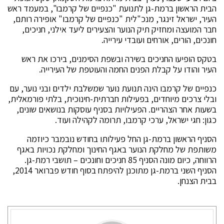
הבית הראשון ברמת-גן לתנועת "כנפיים של קרמבו", במעמד ראש
העיר, ישראל זינגר, מנכ"לית "כנפיים של קרמבו" אופירה רותם,
חבר המועצה ומחזיק תיק הנוער והצעירים ליעד אילני, חניכים,
חונכים, הורים, אורחים ועובדי עירייה.
בטקס הופיעו החניכים בשירה ובשפת הסימנים, בירכו את ראש
העיר והודו על קבלת הפנים החמה והעוטפת של העירייה.
כנפיים של קרמבו הינה תנועת נוער שמשלבת ילדים ובני נוער, עם
ובלי צרכים מיוחדים, בפעילות חברתית-חינוכית, בלתי פורמאלית,
בשעות אחר הצהריים. הפעילויות בסניף עוסקות בנושאים שונים,
כגון: חגי ישראל, ערכי קרמבו, תרומה לקהילה ועוד.
הסניף הראשון ברמת-גן החל פעילותו בחודש נובמבר כיוזמה
משותפת של מחלקת הנוער באגף החינוך ומחלקת נכויות באגף
הרווחה, כיום מונה הסניף 85 חניכים וחונכים – תושבי רמת-גן.
הסניף השני ברמת-גן מתוכנן להיפתח בסוף חודש פברואר 2014,
בבית הצנחן.